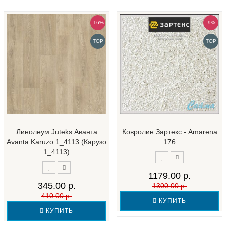
-16%
-9%
TOP
TOP
Линолеум Juteks Аванта
Ковролин Зартекс - Amarena
Avanta Karuzo 1_4113 (Карузо
176
1_4113)
1179.00 р.
345.00 р.
1300.00 р.
410.00 р.
КУПИТЬ
КУПИТЬ