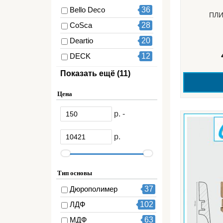
Однотонный
1
Bello Deco
36
ПЛИ
Эмаль
3
CoSca
28
Ясень
3
Deartio
20
DECK
12
Decomaster
37
Показать ещё (11)
GRACE
65
Цена
Orac
57
р. -
Quick-Step
3
Tarkett
45
р.
UltraWood
111
Velldoris
4
Тип основы
Аэлита
2
Дюрополимер
37
Де-Багет
14
ЛДФ
102
Европласт
60
МДФ
63