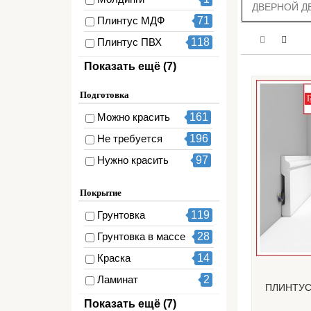
ДВЕРНОЙ Д
Плинтус МДФ
71
Плинтус ПВХ
118
Плинтус
Показать ещё (7)
3
окрашенный
Подготовка
Плинтус под
192
окраску
Можно красить
161
Плинтусы
72
Не требуется
196
Плинтусы гибкие
12
Нужно красить
97
Плинтусы
34
перфом
Покрытие
Профиль
2
Грунтовка
119
Профиль под
Грунтовка в массе
28
1
окраску
Краска
14
Ламинат
2
ПЛИНТУС
Ламинирование
31
Показать ещё (7)