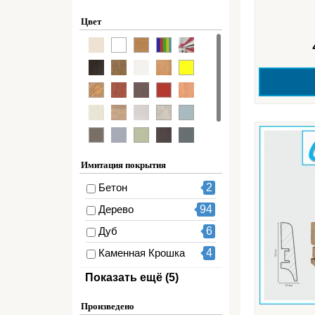
ПВХ
119
Цвет
ПВХ / Экошпон
2
Полистирол
51
Целлюлозная
20
плёнка
Экошпон
4
Эмаль
4
Имитация покрытия
Бетон
2
Дерево
94
Дуб
6
Каменная Крошка
4
Клён
3
Показать ещё (5)
Мрамор
1
Произведено