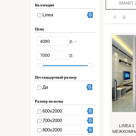
SMART 
Коллекция
Linea
6
Цена
р. -
р.
Нестандартный размер
Да
6
Размер полотна
600х2000
6
700х2000
6
LINEA 1
800х2000
6
МЕЖКОМНА