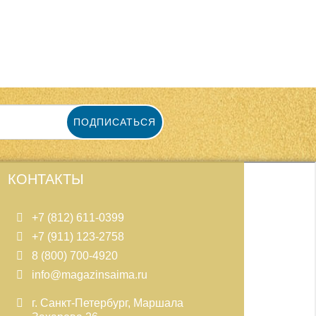
ПОДПИСАТЬСЯ
КОНТАКТЫ
+7 (812) 611-0399
+7 (911) 123-2758
8 (800) 700-4920
info@magazinsaima.ru
г. Санкт-Петербург, Маршала