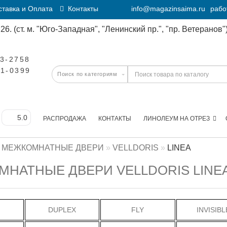
тавка и Оплата
Контакты
info@magazinsaima.ru
рабо
6. (ст. м. "Юго-Западная", "Ленинский пр.", "пр. Ветеранов")
23-2758
11-0399
РАСПРОДАЖА
КОНТАКТЫ
ЛИНОЛЕУМ НА ОТРЕЗ
МЕЖКОМНАТНЫЕ ДВЕРИ
VELLDORIS
LINEA
НАТНЫЕ ДВЕРИ VELLDORIS LINE
DUPLEX
FLY
INVISIBL