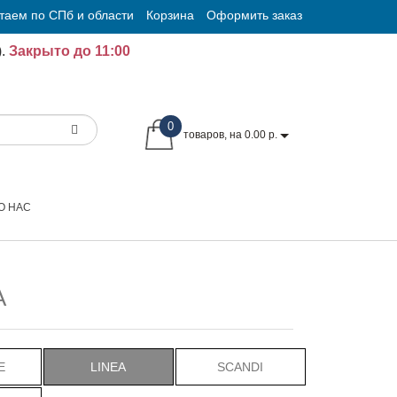
таем по СПб и области
Корзина
Оформить заказ
.
Закрыто до 11:00
0
товаров, на 0.00 р.
О НАС
A
E
LINEA
SCANDI