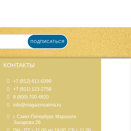
ПОДПИСАТЬСЯ
КОНТАКТЫ
+7 (812) 611-0399
+7 (911) 123-2758
8 (800) 700-4920
info@magazinsaima.ru
г. Санкт-Петербург, Маршала
Захарова 26
ПН - ПТ с 11.00 до 19.00, СБ с 11.00