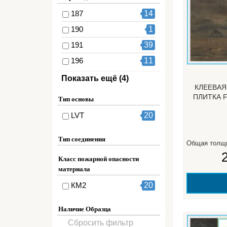
655
16
187
14
659
4
190
1
191
39
196
11
204
15
Показать ещё (4)
КЛЕЕВАЯ
305
1
ПЛИТКА 
Тип основы
324
16
LVT
20
329
4
Тип соединения
Общая толщ
Класс пожарной опасности
материала
КМ2
20
Наличие Образца
Сбросить фильтр