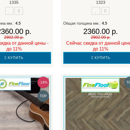
1335
1323
ина мм.:
4.5
Общая толщина мм.:
4.5
2360.00 р.
2360.00 р.
2902.00 р.
2902.00 р.
кидка от данной цены -
Сейчас скидка от данной цен
до 11%
до 11%
КУПИТЬ
КУПИТЬ
-19%
T
TOP