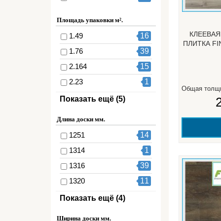
Площадь упаковки м².
КЛЕЕВАЯ
1.49
16
ПЛИТКА F
1.76
39
2.164
15
2.23
1
Общая толщ
2.25
15
Показать ещё (5)
3.62
6
Длина доски мм.
3.68
1
1251
14
3.69
4
1314
1
3.88
4
1316
39
1320
11
1326
15
Показать ещё (4)
610
1
Ширина доски мм.