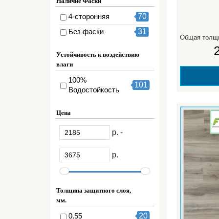
Наличие Фаски
4-сторонняя
70
Без фаски
31
Общая толщ
Устойчивость к воздействию
влаги
100%
101
Водостойкость
Цена
р. -
р.
Толщина защитного слоя,
мм.
0.55
20