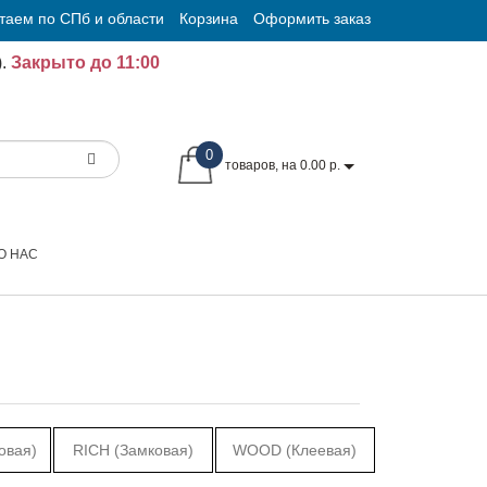
таем по СПб и области
Корзина
Оформить заказ
.
Закрыто до 11:00
0
товаров, на 0.00 р.
О НАС
овая)
RICH (Замковая)
WOOD (Клеевая)