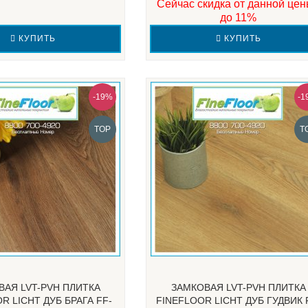
Сейчас скидка от данной цен
до 11%
КУПИТЬ
КУПИТЬ
-19%
-1
TOP
T
ВАЯ LVT-PVH ПЛИТКА
ЗАМКОВАЯ LVT-PVH ПЛИТКА
R LICHT ДУБ БРАГА FF-
FINEFLOOR LICHT ДУБ ГУДВИК 