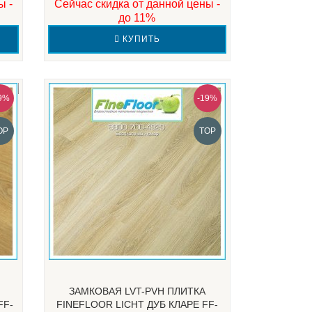
ы -
Сейчас скидка от данной цены -
до 11%
КУПИТЬ
9%
-19%
OP
TOP
ЗАМКОВАЯ LVT-PVH ПЛИТКА
FF-
FINEFLOOR LICHT ДУБ КЛАРЕ FF-