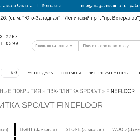
тавка и Оплата
Контакты
info@magazinsaima.ru
рабо
6. (ст. м. "Юго-Западная", "Ленинский пр.", "пр. Ветеранов")
23-2758
11-0399
РАСПРОДАЖА
КОНТАКТЫ
ЛИНОЛЕУМ НА ОТРЕЗ
НЫЕ ПОКРЫТИЯ
ПВХ-ПЛИТКА SPC/LVT
FINEFLOOR
ИТКА SPC/LVT FINEFLOOR
вая)
LIGHT (Замковая)
STONE (замковая)
WOOD (Замк