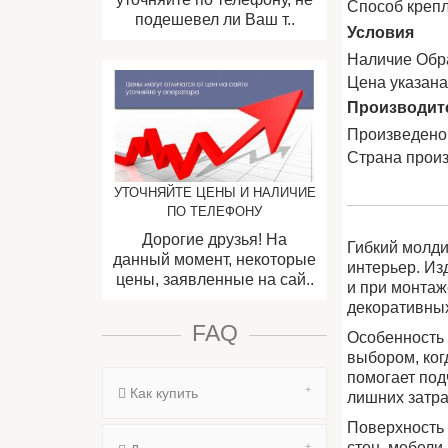
Способ креп
подешевел ли Ваш т..
Условия
Наличие Обр
Цена указан
Производит
Произведено
Страна прои
УТОЧНЯЙТЕ ЦЕНЫ И НАЛИЧИЕ
ПО ТЕЛЕФОНУ
Дорогие друзья! На
Гибкий молди
данный момент, некоторые
интерьер. Из
цены, заявленные на сай..
и при монтаж
декоративных
FAQ
Особенность 
выбором, ког
помогает под
Как купить
лишних затра
Поверхность 
стен, мебели