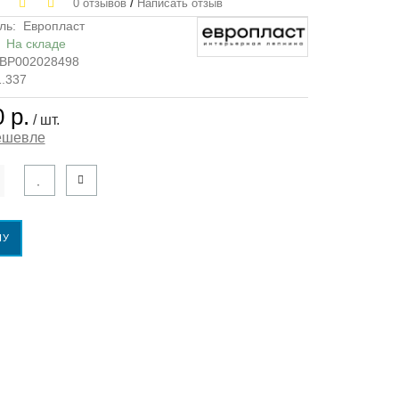
/
0 отзывов
Написать отзыв
ль:
Европласт
:
На складе
ВР002028498
1.337
 р.
/ шт.
ешевле
НУ