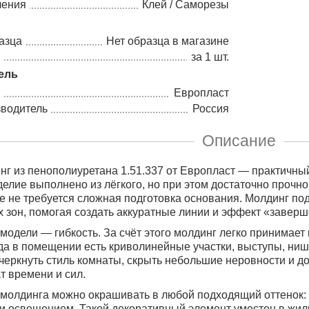
ления
Клей / Саморезы
азца
Нет образца в магазине
а
за 1 шт.
ель
Европласт
зводитель
Россия
Описание
нг из пенополиуретана 1.51.337 от Европласт — практичны
делие выполнено из лёгкого, но при этом достаточно прочно
е не требуется сложная подготовка основания. Молдинг по
 зон, помогая создать аккуратные линии и эффект «заверш
модели — гибкость. За счёт этого молдинг легко принимае
да в помещении есть криволинейные участки, выступы, ниш
черкнуть стиль комнаты, скрыть небольшие неровности и д
т времени и сил.
молдинга можно окрашивать в любой подходящий оттенок: 
 и освещением. Такой декоративный элемент уместен в жи