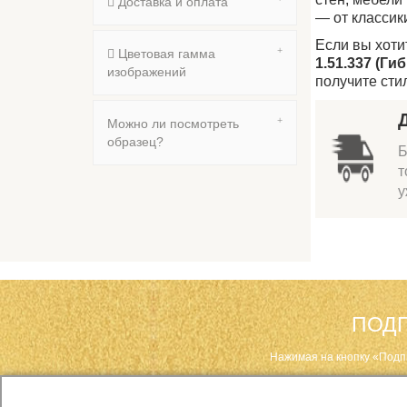
Доставка и оплата
— от классик
Если вы хот
Цветовая гамма
1.51.337 (Ги
изображений
получите сти
Можно ли посмотреть
образец?
Б
т
у
ПОДП
Нажимая на кнопку «Подп