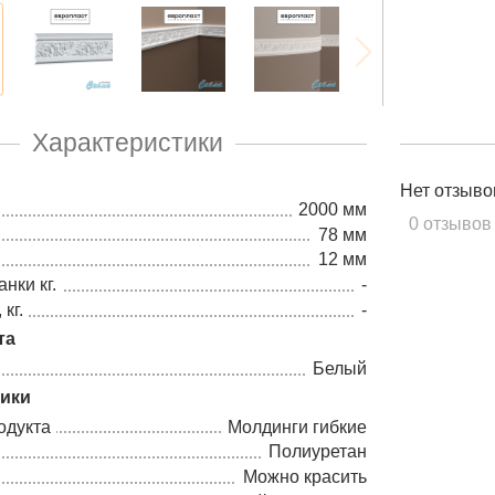
Характеристики
Нет отзыво
2000 мм
0 отзывов
78 мм
12 мм
нки кг.
-
кг.
-
та
Белый
тики
одукта
Молдинги гибкие
Полиуретан
Можно красить