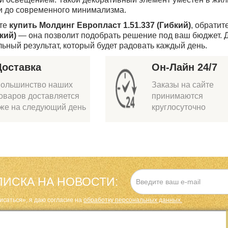
и до современного минимализма.
ите
купить Молдинг Европласт 1.51.337 (Гибкий)
, обрати
бкий)
— она позволит подобрать решение под ваш бюджет. 
льный результат, который будет радовать каждый день.
Доставка
Он-Лайн 24/7
ольшинство наших
Заказы на сайте
оваров доставляется
принимаются
же на следующий день
круглосуточно
ИСКА НА НОВОСТИ:
исаться», я даю cогласие на
обработку персональных данных.