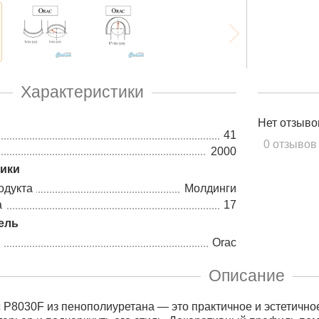
Характеристики
Нет отзыво
41
0 отзывов
2000
тики
одукта
Молдинги
а
17
ель
Orac
Описание
 P8030F из пенополиуретана — это практичное и эстетичное