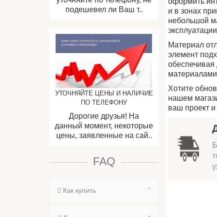
оформить инт
подешевел ли Ваш т..
и в зонах пр
небольшой ма
эксплуатации
Материал отл
элемент подх
обеспечивая 
материалами 
Хотите обнов
УТОЧНЯЙТЕ ЦЕНЫ И НАЛИЧИЕ
нашем магази
ПО ТЕЛЕФОНУ
ваш проект и
Дорогие друзья! На
данный момент, некоторые
цены, заявленные на сай..
Б
т
FAQ
у
Как купить