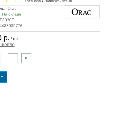
/
0 отзывов
Написать отзыв
ль:
Orac
:
На складе
P8030F
14433039776
 р.
/ шт.
ешевле
НУ