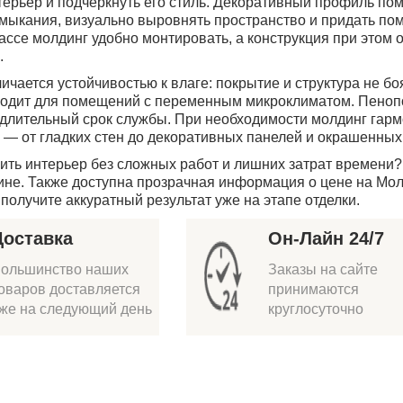
ерьер и подчеркнуть его стиль. Декоративный профиль пом
имыкания, визуально выровнять пространство и придать п
ссе молдинг удобно монтировать, а конструкция при этом 
.
ичается устойчивостью к влаге: покрытие и структура не 
одит для помещений с переменным микроклиматом. Пенопол
длительный срок службы. При необходимости молдинг гарм
— от гладких стен до декоративных панелей и окрашенных
ить интерьер без сложных работ и лишних затрат времени?
не. Также доступна прозрачная информация о цене на Мол
 получите аккуратный результат уже на этапе отделки.
Доставка
Он-Лайн 24/7
ольшинство наших
Заказы на сайте
оваров доставляется
принимаются
же на следующий день
круглосуточно