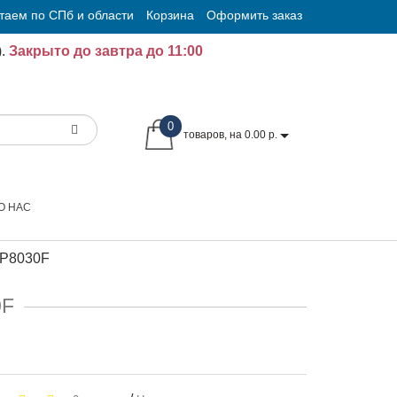
таем по СПб и области
Корзина
Оформить заказ
.
Закрыто до завтра до 11:00
0
товаров, на 0.00 р.
О НАС
 P8030F
0F