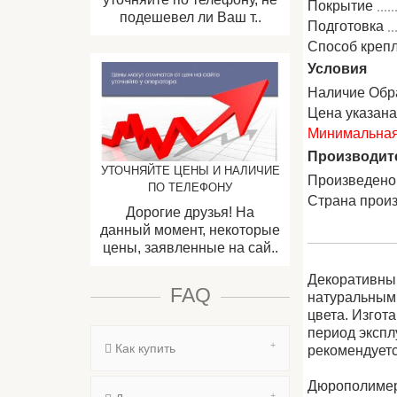
Покрытие
подешевел ли Ваш т..
Подготовка
Способ креп
Условия
Наличие Обр
Цена указан
Минимальная 
Производит
УТОЧНЯЙТЕ ЦЕНЫ И НАЛИЧИЕ
Произведено
ПО ТЕЛЕФОНУ
Страна прои
Дорогие друзья! На
данный момент, некоторые
цены, заявленные на сай..
Декоративный
FAQ
натуральными
цвета. Изгот
период экспл
Как купить
рекомендуетс
Дюрополимер