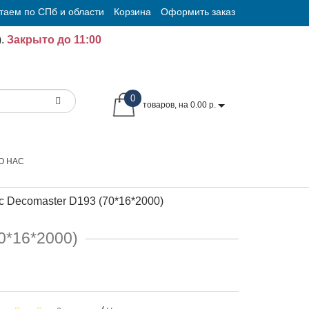
таем по СПб и области
Корзина
Оформить заказ
.
Закрыто до 11:00
0
товаров, на 0.00 р.
О НАС
с Decomaster D193 (70*16*2000)
0*16*2000)