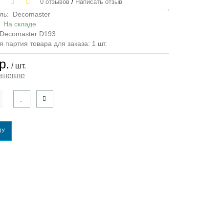
/
0 отзывов
Написать отзыв
ль:
Decomaster
:
На складе
Decomaster D193
партия товара для заказа: 1 шт.
р.
/ шт.
ешевле
НУ