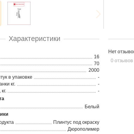
Характеристики
Нет отзыво
16
0 отзывов
70
2000
тук в упаковке
-
нки кг.
-
кг.
-
та
Белый
тики
одукта
Плинтус под окраску
Дюрополимер