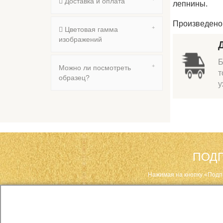
Доставка и оплата
лепнины.
Произведено 
Цветовая гамма
изображений
Б
Можно ли посмотреть
т
образец?
у
ПОДП
Нажимая на кнопку «Подп