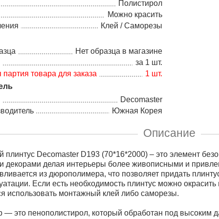
Полистирол
Можно красить
ления
Клей / Саморезы
азца
Нет образца в магазине
а
за 1 шт.
партия товара для заказа
1 шт.
ель
Decomaster
зводитель
Южная Корея
Описание
 плинтус Decomaster D193 (70*16*2000) – это элемент безо
 декорами делая интерьеры более живописными и привлек
авливается из дюрополимера, что позволяет придать плинту
уатации. Если есть необходимость плинтус можно окрасить
я использовать монтажный клей либо саморезы.
 — это пенополистирол, который обработан под высоким 