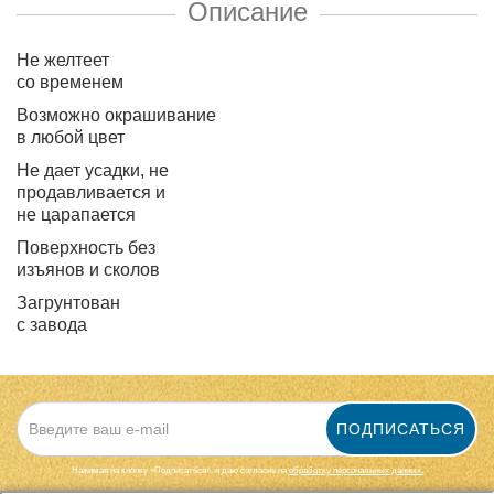
Описание
Не желтеет
со временем
Возможно окрашивание
в любой цвет
Не дает усадки, не
продавливается и
не царапается
Поверхность без
изъянов и сколов
Загрунтован
с завода
ПОДПИСАТЬСЯ
Нажимая на кнопку «Подписаться», я даю cогласие на
обработку персональных данных.