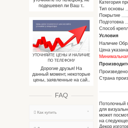
Категория пр
подешевел ли Ваш т..
Тип основы
Покрытие
Подготовка
Способ креп
Условия
Наличие Обр
Цена указан
УТОЧНЯЙТЕ ЦЕНЫ И НАЛИЧИЕ
Минимальная 
ПО ТЕЛЕФОНУ
Производит
Дорогие друзья! На
Произведено
данный момент, некоторые
Страна прои
цены, заявленные на сай..
FAQ
Потолочный п
для визуальн
Как купить
может посмот
на следующей
Декор изгото