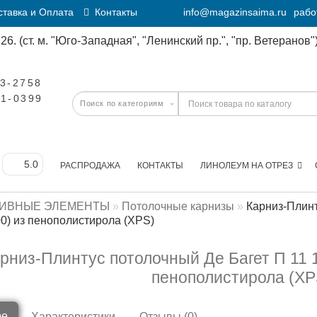
тавка и Оплата
Контакты
info@magazinsaima.ru
рабо
6. (ст. м. "Юго-Западная", "Ленинский пр.", "пр. Ветеранов")
23-2758
11-0399
РАСПРОДАЖА
КОНТАКТЫ
ЛИНОЛЕУМ НА ОТРЕЗ
ТИВНЫЕ ЭЛЕМЕНТЫ
Потолочные карнизы
Карниз-Плинт
0) из пенополистирола (XPS)
рниз-Плинтус потолочный Де Багет П 11 
пенополистирола (XP
ре
Характеристики
Отзывы (0)