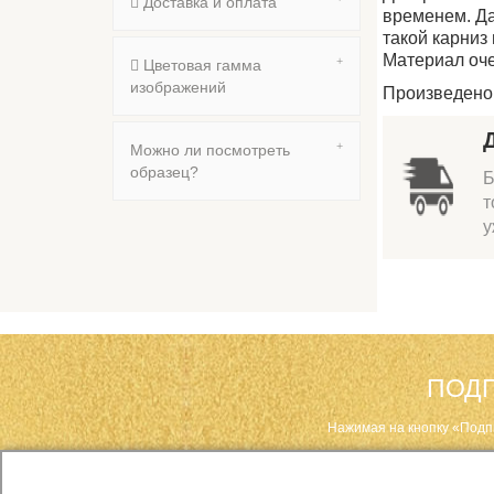
Доставка и оплата
временем. Да
такой карниз
Материал оче
Цветовая гамма
изображений
Произведено 
Можно ли посмотреть
образец?
Б
т
у
ПОДП
Нажимая на кнопку «Подп