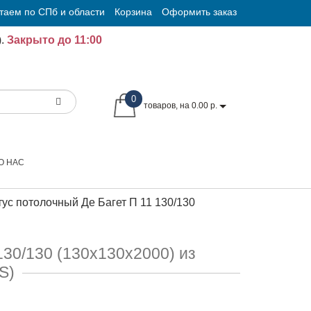
таем по СПб и области
Корзина
Оформить заказ
.
Закрыто до 11:00
0
товаров, на 0.00 р.
О НАС
ус потолочный Де Багет П 11 130/130
130/130 (130х130х2000) из
S)