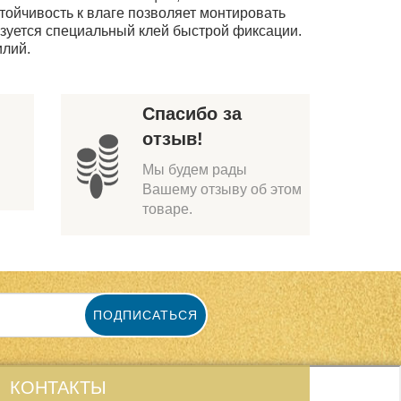
тойчивость к влаге позволяет монтировать
ьзуется специальный клей быстрой фиксации.
илий.
Спасибо за
отзыв!
Мы будем рады
Вашему отзыву об этом
товаре.
ПОДПИСАТЬСЯ
КОНТАКТЫ