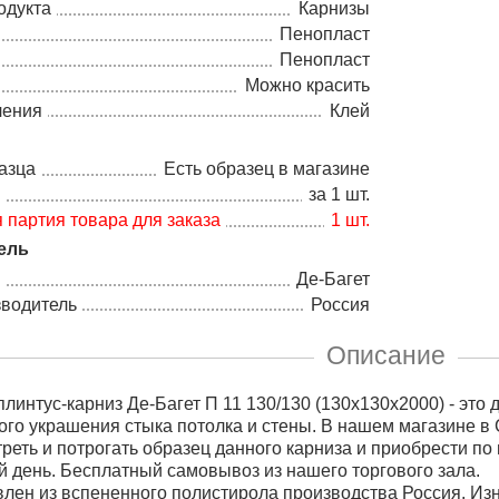
одукта
Карнизы
Пенопласт
Пенопласт
Можно красить
ления
Клей
азца
Есть образец в магазине
а
за 1 шт.
партия товара для заказа
1 шт.
ель
Де-Багет
зводитель
Россия
Описание
линтус-карниз Де-Багет П 11 130/130 (130х130х2000) - это
ого украшения стыка потолка и стены. В нашем магазине в 
реть и потрогать образец данного карниза и приобрести по
 день. Бесплатный самовывоз из нашего торгового зала.
влен из вспененного полистирола производства Россия. Изн