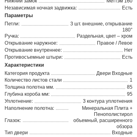
Нижний замок
Меттэм 160
Независимая ночная задвижка:
Есть
Параметры
Петли:
3 шт. внешние, открывание
180°
Ручка:
Раздельная, цвет – хром
Открывание наружное:
Правое / Левое
Открывание внутреннее:
Нет
Противосъемные штыри:
Есть
Характеристики
Категория продукта
Двери Входные
Количество листов стали
1
Толщина полотна мм.
85
Глубина короба мм:
95
Уплотнение:
3 контура уплотнения
Наполнение полотна:
Минеральная Плита +
Пенополистирол
Глазок:
объемный, расширенного
обзора
Тип двери
Входные