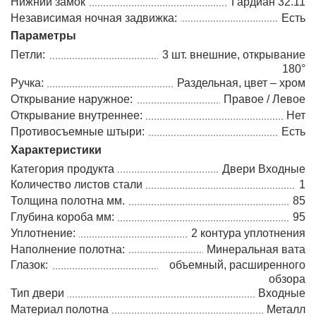
Нижний замок
Гардиан 32.11
Независимая ночная задвижка:
Есть
Параметры
Петли:
3 шт. внешние, открывание
180°
Ручка:
Раздельная, цвет – хром
Открывание наружное:
Правое / Левое
Открывание внутреннее:
Нет
Противосъемные штыри:
Есть
Характеристики
Категория продукта
Двери Входные
Количество листов стали
1
Толщина полотна мм.
85
Глубина короба мм:
95
Уплотнение:
2 контура уплотнения
Наполнение полотна:
Минеральная вата
Глазок:
объемный, расширенного
обзора
Тип двери
Входные
Материал полотна
Металл