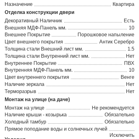
Назначение
Квартира
Отделка конструкции двери
Декоративный Наличник
Есть
Внешняя МДФ-Панель мм.
10
Внешнее Покрытие
Порошковое напыление
Цвет внешнего покрытия
Антик Серебро
Толщина стали Внешний лист мм.
1.5
Толщина стали Внутренний лист мм.
Нет
Внутреннее Покрытие
ПВХ
Внутренняя МДФ-Панель мм.
10
Цвет внутреннего покрытия
Венге
Наличие зеркала
Нет
Терморазрыв
Нет
Монтаж на улице (на даче)
Монтаж на улице
Не рекомендуется
Наличие крыши - козырька
Обязательно
Холодный тамбур
Обязательно
Прямое поподание воды и солнечных лучей
Исключить