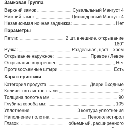
Замковая Группа
Верхний замок
Сувальльный Мангуст 4
Нижний замок
Цилиндровый Мангуст 4
Независимая ночная задвижка:
Нет
Параметры
Петли:
2 шт. внешние, открывание
180°
Ручка:
Раздельная, цвет – хром
Открывание наружное:
Правое / Левое
Открывание внутреннее:
Нет
Противосъемные штыри:
Есть
Характеристики
Категория продукта
Двери Входные
Количество листов стали
2
Толщина полотна мм.
90
Глубина короба мм:
105
Уплотнение:
3 контура уплотнения
Наполнение полотна:
Пенополистирол
Глазок:
объемный, расширенного