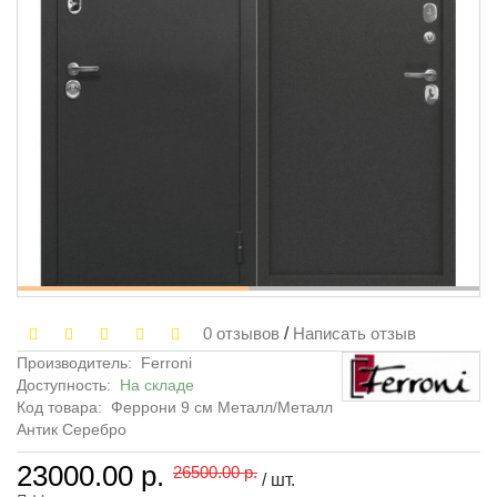
0 отзывов
/
Написать отзыв
Производитель:
Ferroni
Доступность:
На складе
Код товара:
Феррони 9 см Металл/Металл
Антик Серебро
23000.00 р.
26500.00 р.
/ шт.