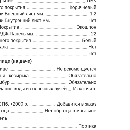
крытие
ПВХ
го покрытия
Коричневый
ли Внешний лист мм.
1.2
и Внутренний лист мм.
Нет
Покрытие
Экошпон
МДФ-Панель мм.
22
него покрытия
Белый
кала
Нет
в
Нет
ице (на даче)
лице
Не рекомендуется
и - козырька
Обязательно
мбур
Обязательно
дание воды и солнечных лучей
Исключить
СПб. +2000 р.
Добавится в заказ
азца
Нет образца в магазине
ель
Портика