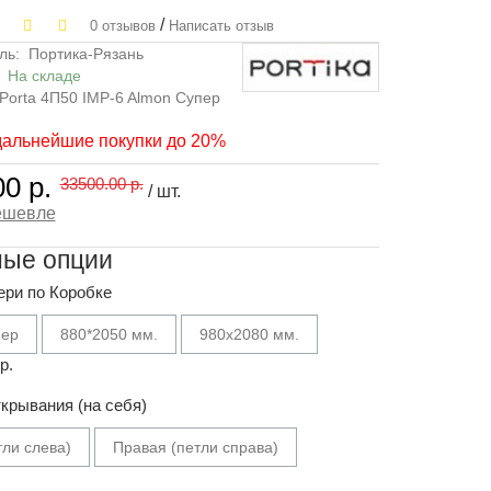
/
0 отзывов
Написать отзыв
ль:
Портика-Рязань
:
На складе
Porta 4П50 IMP-6 Almon Супер
дальнейшие покупки до 20%
0 р.
33500.00 р.
/ шт.
ешевле
ные опции
ери по Коробке
мер
880*2050 мм.
980х2080 мм.
р.
крывания (на себя)
тли слева)
Правая (петли справа)