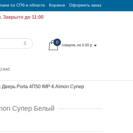
таем по СПб и области
Корзина
Оформить заказ
.
Закрыто до 11:00
0
товаров, на 0.00 р.
О НАС
 Дверь Porta 4П50 IMP-6 Almon Супер
lmon Супер Белый