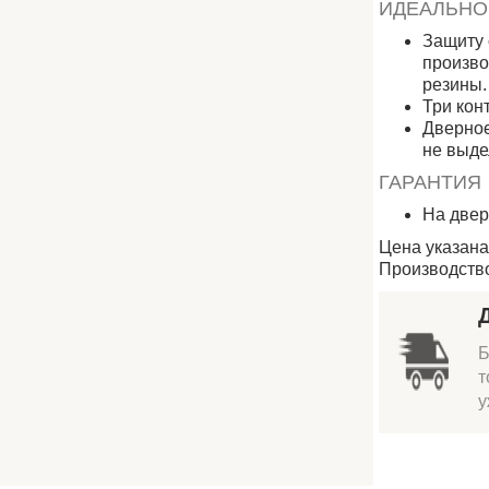
ИДЕАЛЬНО
Защиту 
произво
резины.
Три кон
Дверное
не выде
ГАРАНТИЯ
На двер
Цена указана
Производство:
Б
т
у