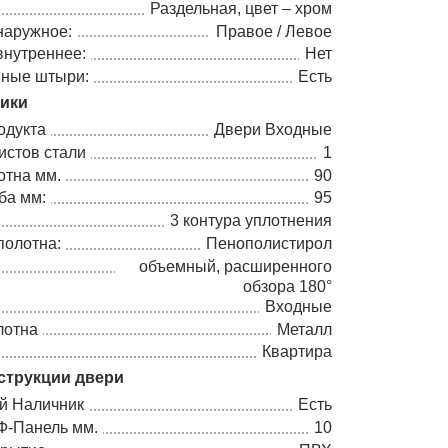
Раздельная, цвет – хром
наружное:
Правое / Левое
внутреннее:
Нет
ные штыри:
Есть
тики
одукта
Двери Входные
истов стали
1
отна мм.
90
ба мм:
95
3 контура уплотнения
полотна:
Пенополистирол
объемный, расширенного
обзора 180°
Входные
лотна
Металл
Квартира
струкции двери
й Наличник
Есть
-Панель мм.
10