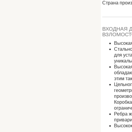
Страна прои
ВХОДНАЯ Д
ВЗЛОМОСТ
Высокая
Стально
для уст
уникаль
Высокая
обладаю
этим та
Цельног
геометр
произво
Коробка
огранич
Ребра ж
привари
Высокок