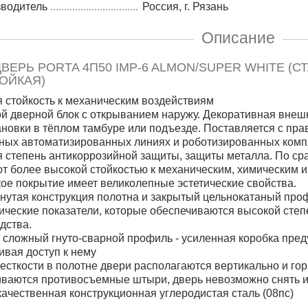
зводитель
Россия, г. Рязань
Описание
ВЕРЬ PORTA 4П50 IMP-6 ALMON/SUPER WHITE (С
ОЙКАЯ)
 стойкость к механическим воздействиям
й дверной блок с открыванием наружу. Декоративная внешн
ановки в тёплом тамбуре или подъезде. Поставляется с пр
ных автоматизированных линиях и роботизированных комп
 степень антикоррозийной защиты, защиты металла. По ср
т более высокой стойкостью к механическим, химическим 
кое покрытие имеет великолепные эстетические свойства.
нутая конструкция полотна и закрытый цельнокатаный про
ические показатели, которые обеспечиваются высокой сте
дства.
 сложный гнуто-сварной профиль - усиленная коробка пред
ивая доступ к нему
есткости в полотне двери располагаются вертикально и гор
ваются противосъемные штыри, дверь невозможно снять ил
ачественная конструкционная углеродистая сталь (08пс)