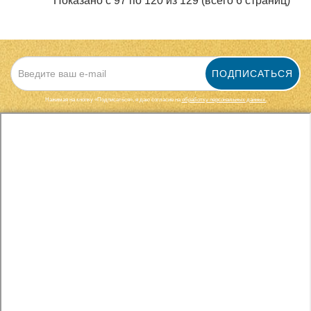
Показано с 97 по 120 из 129 (всего 6 страниц)
ПОДПИСАТЬСЯ
Нажимая на кнопку «Подписаться», я даю cогласие на
обработку персональных данных.