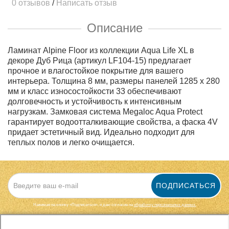
0 отзывов
/
Написать отзыв
Описание
Ламинат Alpine Floor из коллекции Aqua Life XL в
декоре Дуб Рица (артикул LF104-15) предлагает
прочное и влагостойкое покрытие для вашего
интерьера. Толщина 8 мм, размеры панелей 1285 х 280
мм и класс износостойкости 33 обеспечивают
долговечность и устойчивость к интенсивным
нагрузкам. Замковая система Megaloc Aqua Protect
гарантирует водоотталкивающие свойства, а фаска 4V
придает эстетичный вид. Идеально подходит для
теплых полов и легко очищается.
ПОДПИСАТЬСЯ
Нажимая на кнопку «Подписаться», я даю cогласие на
обработку персональных данных.