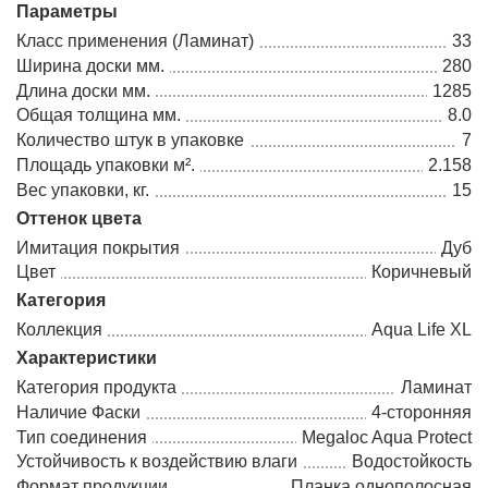
Параметры
Класс применения (Ламинат)
33
Ширина доски мм.
280
Длина доски мм.
1285
Общая толщина мм.
8.0
Количество штук в упаковке
7
Площадь упаковки м².
2.158
Вес упаковки, кг.
15
Оттенок цвета
Имитация покрытия
Дуб
Цвет
Коричневый
Категория
Коллекция
Aqua Life XL
Характеристики
Категория продукта
Ламинат
Наличие Фаски
4-сторонняя
Тип соединения
Megaloc Aqua Protect
Устойчивость к воздействию влаги
Водостойкость
Формат продукции
Планка однополосная