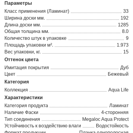
Параметры
Класс применения (Ламинат)
33
Ширина доски мм.
192
Длина доски мм.
1285
Общая толщина мм.
8.0
Количество штук в упаковке
9
Площадь упаковки м².
1.973
Вес упаковки, кг.
15
Оттенок цвета
Имитация покрытия
Дуб
Цвет
Бежевый
Категория
Коллекция
Aqua Life
Характеристики
Категория продукта
Ламинат
Наличие Фаски
4-сторонняя
Тип соединения
Megaloc Aqua Protect
Устойчивость к воздействию влаги
Водостойкость
Формат продукции
Планка однополосная