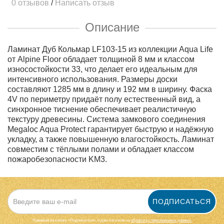
0 отзывов
/
Написать отзыв
Описание
Ламинат Дуб Кольмар LF103-15 из коллекции Aqua Life
от Alpine Floor обладает толщиной 8 мм и классом
износостойкости 33, что делает его идеальным для
интенсивного использования. Размеры доски
составляют 1285 мм в длину и 192 мм в ширину. Фаска
4V по периметру придаёт полу естественный вид, а
синхронное тиснение обеспечивает реалистичную
текстуру древесины. Система замкового соединения
Megaloc Aqua Protect гарантирует быструю и надёжную
укладку, а также повышенную влагостойкость. Ламинат
совместим с тёплыми полами и обладает классом
пожаробезопасности KM3.
ПОДПИСАТЬСЯ
Нажимая на кнопку «Подписаться», я даю cогласие на
обработку персональных данных.