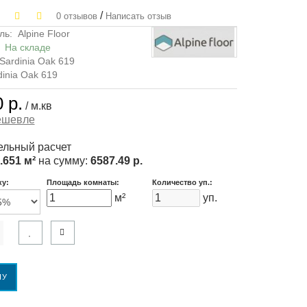
/
0 отзывов
Написать отзыв
ль:
Alpine Floor
:
На складе
Sardinia Oak 619
dinia Oak 619
 р.
/ м.кв
ешевле
льный расчет
.651 м²
на сумму:
6587.49 р.
ку:
Площадь комнаты:
Количество уп.:
м²
уп.
НУ