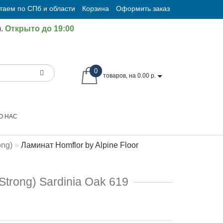
таем по СПб и области
Корзина
Оформить заказ
.
Открыто до 19:00
0
товаров, на 0.00 р.
О НАС
ong)
Ламинат Homflor by Alpine Floor
Strong) Sardinia Oak 619