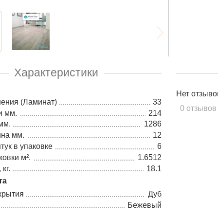
Характеристики
Нет отзыво
ения (Ламинат)
33
0 отзывов
и мм.
214
мм.
1286
на мм.
12
тук в упаковке
6
овки м².
1.6512
кг.
18.1
та
крытия
Дуб
Бежевый