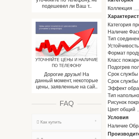
подешевел ли Ваш т..
Коллекция
Характерис
Категория пр
Наличие Фас
Тип соедине
Устойчивость
Формат прод
Класс пожар
УТОЧНЯЙТЕ ЦЕНЫ И НАЛИЧИЕ
ПО ТЕЛЕФОНУ
Подогрев по
Срок службы
Дорогие друзья! На
данный момент, некоторые
Срок службы
цены, заявленные на сай..
Эффект обра
Тип напольно
FAQ
Рисунок пок
Цвет общий
Условия
Как купить
Наличие Обр
Производит