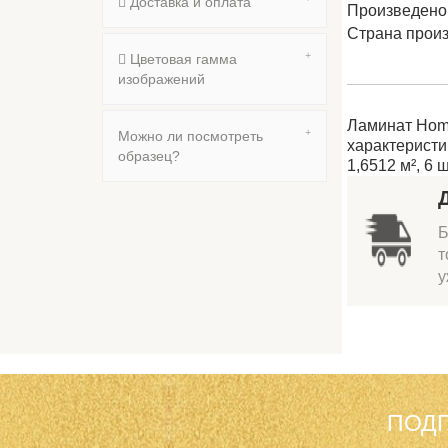
Доставка и оплата
Произведено
Страна прои
Цветовая гамма
изображений
Ламинат Homf
Можно ли посмотреть
характеристи
образец?
1,6512 м², 6 
Б
т
у
ПОДП