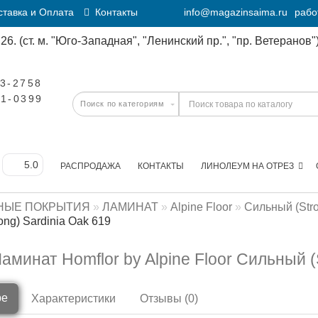
тавка и Оплата
Контакты
info@magazinsaima.ru
рабо
6. (ст. м. "Юго-Западная", "Ленинский пр.", "пр. Ветеранов")
23-2758
11-0399
РАСПРОДАЖА
КОНТАКТЫ
ЛИНОЛЕУМ НА ОТРЕЗ
НЫЕ ПОКРЫТИЯ
ЛАМИНАТ
Alpine Floor
Сильный (Str
ong) Sardinia Oak 619
аминат Homflor by Alpine Floor Сильный (
ре
Характеристики
Отзывы (0)