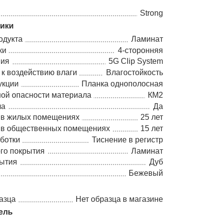
Strong
тики
одукта
Ламинат
ки
4-сторонняя
ния
5G Clip System
 к воздействию влаги
Влагостойкость
укции
Планка однополосная
ной опасности материала
КМ2
ла
Да
 в жилых помещениях
25 лет
 в общественных помещениях
15 лет
ботки
Тиснение в регистр
го покрытия
Ламинат
рытия
Дуб
Бежевый
азца
Нет образца в магазине
ель