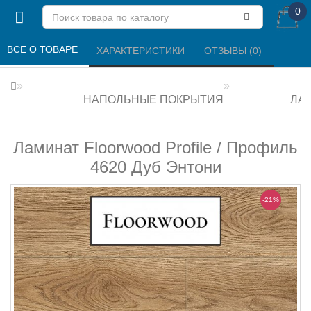
0
ВСЕ О ТОВАРЕ 
ХАРАКТЕРИСТИКИ 
ОТЗЫВЫ (0) 
НАПОЛЬНЫЕ ПОКРЫТИЯ
ЛА
Ламинат Floorwood Profile / Профиль
4620 Дуб Энтони
-21%