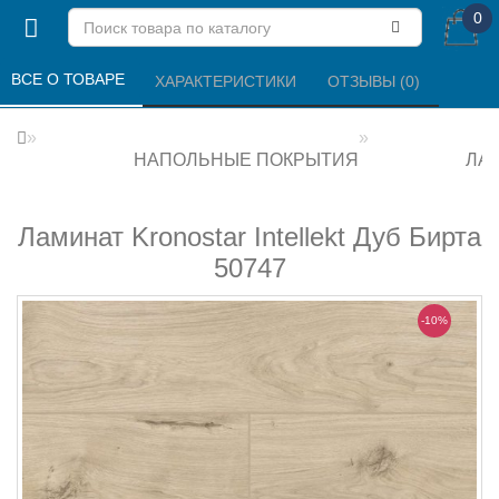
0
ВСЕ О ТОВАРЕ 
ХАРАКТЕРИСТИКИ 
ОТЗЫВЫ (0) 
НАПОЛЬНЫЕ ПОКРЫТИЯ
ЛА
Ламинат Kronostar Intellekt Дуб Бирта
50747
-10%