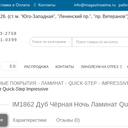
тавка и Оплата
Контакты
info@magazinsaima.ru
рабо
6. (ст. м. "Юго-Западная", "Ленинский пр.", "пр. Ветеранов")
23-2758
11-0399
РАСПРОДАЖА
КОНТАКТЫ
ЛИНОЛЕУМ НА ОТРЕЗ
НЫЕ ПОКРЫТИЯ
ЛАМИНАТ
QUICK-STEP
IMPRESSIV
 Quick-Step Impressive
IM1862 Дуб Чёрная Ночь Ламинат Qui
ре
Характеристики
Отзывы (0)