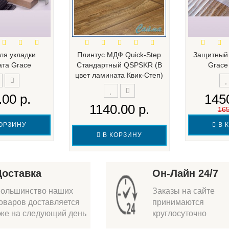
ля укладки
Плинтус МДФ Quick-Step
Защитный 
та Grace
Стандартный QSPSKR (В
Grace
цвет ламината Квик-Степ)
.00 р.
1450
1140.00 р.
165
ОРЗИНУ
В 
В КОРЗИНУ
Доставка
Он-Лайн 24/7
ольшинство наших
Заказы на сайте
оваров доставляется
принимаются
же на следующий день
круглосуточно