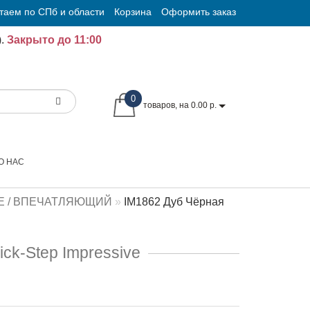
таем по СПб и области
Корзина
Оформить заказ
.
Закрыто до 11:00
0
товаров, на 0.00 р.
О НАС
E / ВПЕЧАТЛЯЮЩИЙ
IM1862 Дуб Чёрная
ck-Step Impressive