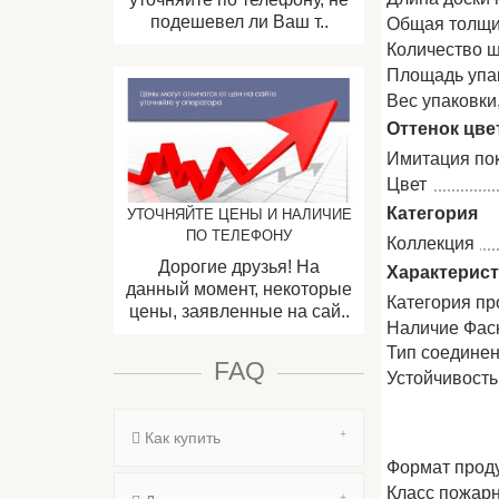
подешевел ли Ваш т..
Общая толщи
Количество ш
Площадь упак
Вес упаковки, 
Оттенок цве
Имитация по
Цвет
Категория
УТОЧНЯЙТЕ ЦЕНЫ И НАЛИЧИЕ
ПО ТЕЛЕФОНУ
Коллекция
Дорогие друзья! На
Характерис
данный момент, некоторые
Категория пр
цены, заявленные на сай..
Наличие Фас
Тип соедине
FAQ
Устойчивость
Как купить
Формат прод
Класс пожар