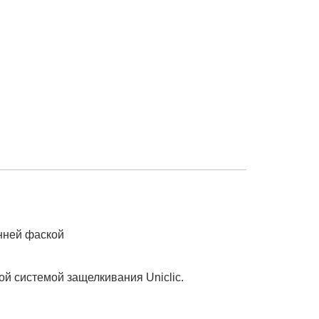
нней фаской
й системой защелкивания Uniclic.