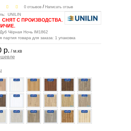
/
0 отзывов
Написать отзыв
ль:
UNILIN
СНЯТ С ПРОИЗВОДСТВА.
:
ЛИЧИЕ.
Дуб Чёрная Ночь IM1862
партия товара для заказа: 1 упаковка
 р.
/ м.кв
ешевле
Ы