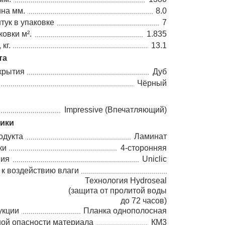
на мм.
8.0
тук в упаковке
7
овки м².
1.835
кг.
13.1
та
крытия
Дуб
Чёрный
Impressive (Впечатляющий)
тики
одукта
Ламинат
ки
4-сторонняя
ния
Uniclic
 к воздействию влаги
Технология Hydroseal
(защита от пролитой воды
до 72 часов)
укции
Планка однополосная
ной опасности материала
КМ3