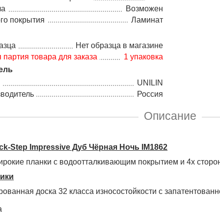
ла
Возможен
го покрытия
Ламинат
азца
Нет образца в магазине
партия товара для заказа
1 упаковка
ель
UNILIN
зводитель
Россия
Описание
ck-Step Impressive Дуб Чёрная Ночь IM1862
рокие планки с водоотталкивающим покрытием и 4х сторо
тики
ованная доска 32 класса износостойкости с запатентованно