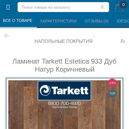
0
ВСЕ О ТОВАРЕ 
ХАРАКТЕРИСТИКИ 
ОТЗЫВЫ (0) 
IDESI
НАПОЛЬНЫЕ ПОКРЫТИЯ
ЛА
Ламинат Tarkett Estetica 933 Дуб
Натур Коричневый
-14%
TOP