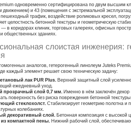
remium одновременно сертифицирована по двум высшим кл
движением) и 43 (помещения с экстремальной эксплуатацие
пешеходный трафик, воздействие роликовых кресел, погру
няет целостность бетонной текстуры и геометрическую стаби
 — в коридорах клиник, торговых галереях, офисных прост
и общественных зданиях.
иональная слоистая инженерия: ге
ия
 гомогенных аналогов, гетерогенный линолеум Juteks Prem
 где каждый элемент решает свою техническую задачу:
етановый лак PUR Plus.
Верхний защитный слой усиленн
ющий ежедневный уход.
й прозрачный слой 0,7 мм.
Именно в нём заключён декор
ть поверхность без риска повреждения бетонной текстуры
ющий стеклохолст.
Стабилизирует геометрию полотна и
турных колебаниях.
ый декоративный слой.
Бетонная композиция с высокой ц
 из компактной пены.
Нижний рабочий слой, обеспечивающ