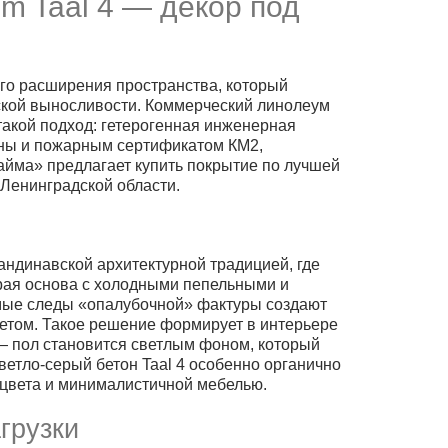
m Taal 4 — декор под
ого расширения пространства, который
ской выносливости. Коммерческий линолеум
 такой подход: гетерогенная инженерная
пены и пожарным сертификатом КМ2,
Сайма» предлагает купить покрытие по лучшей
 Ленинградской области.
кандинавской архитектурной традицией, где
ерая основа с холодными пепельными и
имые следы «опалубочной» фактуры создают
етом. Такое решение формирует в интерьере
— пол становится светлым фоном, который
етло-серый бетон Taal 4 особенно органично
 цвета и минималистичной мебелью.
грузки