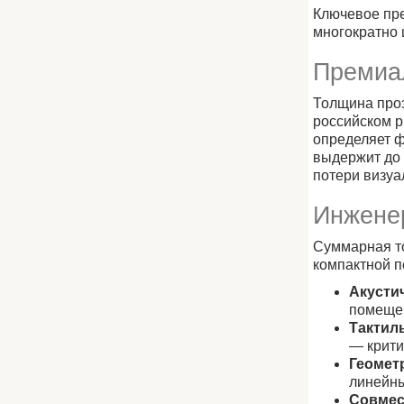
Ключевое пре
многократно 
Премиал
Толщина проз
российском р
определяет ф
выдержит до 
потери визуа
Инжене
Суммарная т
компактной п
Акусти
помеще
Тактил
— крити
Геомет
линейны
Совмес