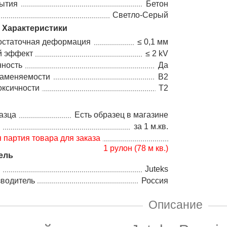
рытия
Бетон
Светло-Серый
 Характеристики
остаточная деформация
≤ 0,1 мм
й эффект
≤ 2 kV
нность
Да
ламеняемости
В2
оксичности
Т2
азца
Есть образец в магазине
а
за 1 м.кв.
партия товара для заказа
1 рулон (78 м кв.)
ель
Juteks
зводитель
Россия
Описание