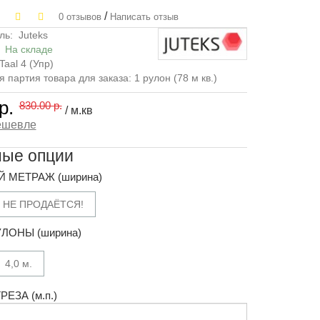
/
0 отзывов
Написать отзыв
ль:
Juteks
:
На складе
Taal 4 (Упр)
партия товара для заказа: 1 рулон (78 м кв.)
р.
830.00 р.
/ м.кв
ешевле
ные опции
 МЕТРАЖ (ширина)
 НЕ ПРОДАЁТСЯ!
ЛОНЫ (ширина)
4,0 м.
ЕЗА (м.п.)