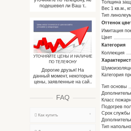
Толщина защи
подешевел ли Ваш т..
Вес 1 кв.м., кг
Тип линолеу
Оттенок цве
Имитация по
Цвет
Категория
Коллекция
УТОЧНЯЙТЕ ЦЕНЫ И НАЛИЧИЕ
Характерис
ПО ТЕЛЕФОНУ
Шумоизоляци
Дорогие друзья! На
Категория пр
данный момент, некоторые
цены, заявленные на сай..
Тип основы
Дополнитель
FAQ
Класс пожар
Подогрев по
Срок службы
Как купить
Дополнитель
Тип напольно