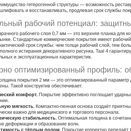
имущество гетерогенной структуры — возможность рестав
шлифовать и восстанавливать, продлевая срок службы покр
ьный рабочий потенциал: защитны
рачного рабочего слоя 0,7 мм — это верхняя планка для 
ынке. Стандартные коммерческие покрытия имеют рабочий 
актический срок службы: чем толще рабочий слой, тем бо
полного истирания декоративного рисунка. Taal 4 гарантиру
льных и эксплуатационных характеристик.
рно оптимизированный профиль: о
олщина покрытия 2 мм — это оптимизированный параметр 
ены. Такой конструктив обеспечивает:
ческий комфорт.
Покрытие эффективно поглощает ударный 
нии.
ьную мягкость.
Компактно-пенная основа создаёт приятны
чески важно для медицинского и торгового персонала.
рическую стабильность.
Оптимальная толщина в сочетани
е деформации и образование волн.
тимость с тёплым полом.
Покрытие корректно передаёт т