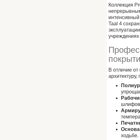
Коллекция P
непрерывным 
интенсивный 
Taal 4 сохра
эксплуатации
учреждениях 
Професс
покрыт
В отличие от
архитектуру,
Полиур
упроща
Рабочи
шлифова
Армиру
темпера
Печатн
Основа
ходьбе.