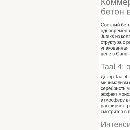
Коммер
бетон 
Светлый бето
одновременно
Juteks из ко
структура с 
упакованная 
цене в Санкт
Taal 4:
Декор Taal 4
минимализм с
серебристыми
эффект монол
атмосферу ви
расширяет гр
смотрится в 
Интенси