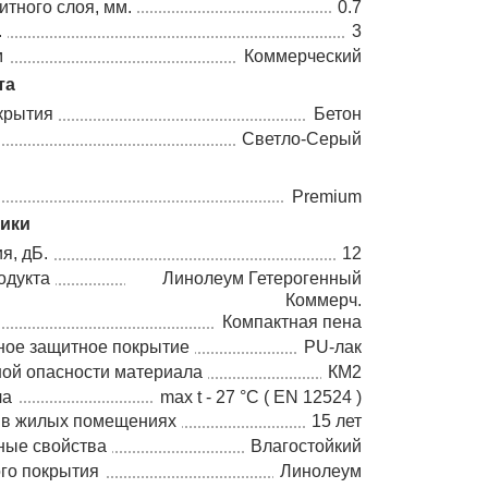
тного слоя, мм.
0.7
.
3
м
Коммерческий
та
крытия
Бетон
Светло-Серый
Premium
тики
я, дБ.
12
одукта
Линолеум Гетерогенный
Коммерч.
Компактная пена
ное защитное покрытие
PU-лак
ной опасности материала
КМ2
ла
max t - 27 °C ( EN 12524 )
 в жилых помещениях
15 лет
ные свойства
Влагостойкий
го покрытия
Линолеум