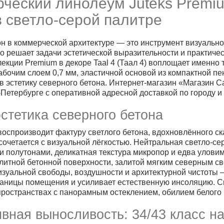
ческий линолеум Juteks Premiu
в светло-серой палитре
н в коммерческой архитектуре — это инструмент визуальн
 решает задачи эстетической выразительности и практиче
ллекции Premium в декоре Taal 4 (Таал 4) воплощает именно
рабочим слоем 0,7 мм, эластичной основой из компактной 
в эстетику северного бетона. Интернет-магазин «Магазин 
-Петербурге с оперативной адресной доставкой по городу и
 эстетика северного бетона
 воспроизводит фактуру светлого бетона, вдохновлённого с
очетается с визуальной лёгкостью. Нейтральная светло-с
 полутонами, деликатная текстура микропор и едва улов
итной бетонной поверхности, залитой мягким северным св
зуальной свободы, воздушности и архитектурной чистоты 
аницы помещения и усиливает естественную инсоляцию. Св
пространствах с панорамным остеклением, обилием белого
вная выносливость: 34/43 класс на