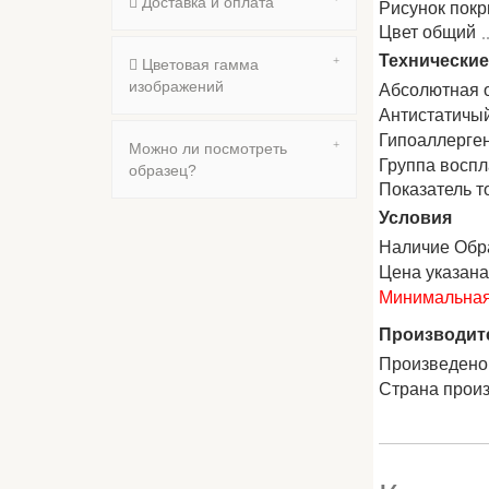
Доставка и оплата
Рисунок пок
Цвет общий
Технические
Цветовая гамма
изображений
Абсолютная 
Антистатичы
Гипоаллерге
Можно ли посмотреть
Группа восп
образец?
Показатель т
Условия
Наличие Обр
Цена указан
Минимальная 
Производит
Произведено
Страна прои