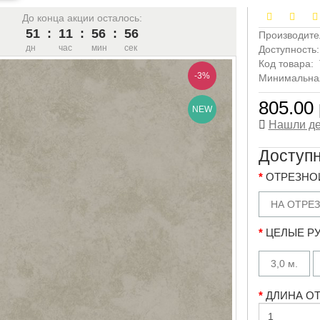
До конца акции осталось:
51
:
11
:
56
:
55
Производите
дн
час
мин
сек
Доступность
Код товара:
-3%
Минимальная 
805.00 
NEW
Нашли д
Доступ
ОТРЕЗНОЙ
НА ОТРЕЗ
ЦЕЛЫЕ РУ
3,0 м.
ДЛИНА ОТР