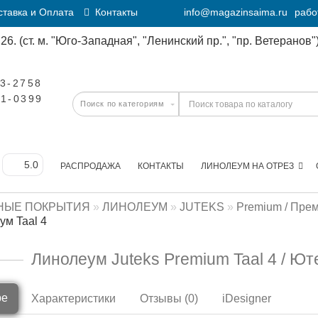
тавка и Оплата
Контакты
info@magazinsaima.ru
рабо
6. (ст. м. "Юго-Западная", "Ленинский пр.", "пр. Ветеранов")
23-2758
11-0399
РАСПРОДАЖА
КОНТАКТЫ
ЛИНОЛЕУМ НА ОТРЕЗ
НЫЕ ПОКРЫТИЯ
ЛИНОЛЕУМ
JUTEKS
Premium / Пре
м Taal 4
Линолеум Juteks Premium Taal 4 / Ют
ре
Характеристики
Отзывы (0)
iDesigner