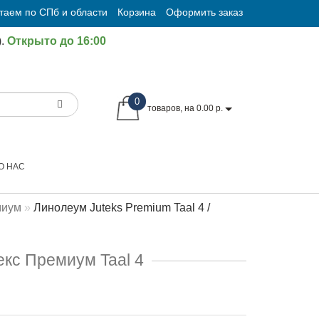
таем по СПб и области
Корзина
Оформить заказ
.
Открыто до 16:00
0
товаров, на 0.00 р.
О НАС
миум
Линолеум Juteks Premium Taal 4 /
екс Премиум Taal 4