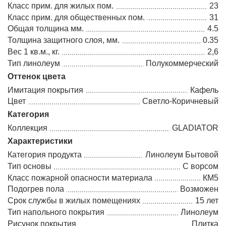
Класс прим. для жилых пом.
23
Класс прим. для общественных пом.
31
Общая толщина мм.
4.5
Толщина защитного слоя, мм.
0.35
Вес 1 кв.м., кг.
2,6
Тип линолеум
Полукоммерческий
Оттенок цвета
Имитация покрытия
Кафель
Цвет
Светло-Коричневый
Категория
Коллекция
GLADIATOR
Характеристики
Категория продукта
Линолеум Бытовой
Тип основы
С ворсом
Класс пожарной опасности материала
КМ5
Подогрев пола
Возможен
Срок службы в жилых помещениях
15 лет
Тип напольного покрытия
Линолеум
Рисунок покрытия
Плитка