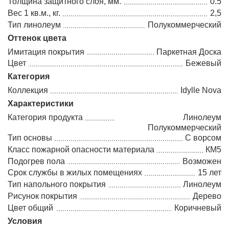
Толщина защитного слоя, мм.
0.5
Вес 1 кв.м., кг.
2,5
Тип линолеум
Полукоммерческий
Оттенок цвета
Имитация покрытия
Паркетная Доска
Цвет
Бежевый
Категория
Коллекция
Idylle Nova
Характеристики
Категория продукта
Линолеум
Полукоммерческий
Тип основы
С ворсом
Класс пожарной опасности материала
КМ5
Подогрев пола
Возможен
Срок службы в жилых помещениях
15 лет
Тип напольного покрытия
Линолеум
Рисунок покрытия
Дерево
Цвет общий
Коричневый
Условия