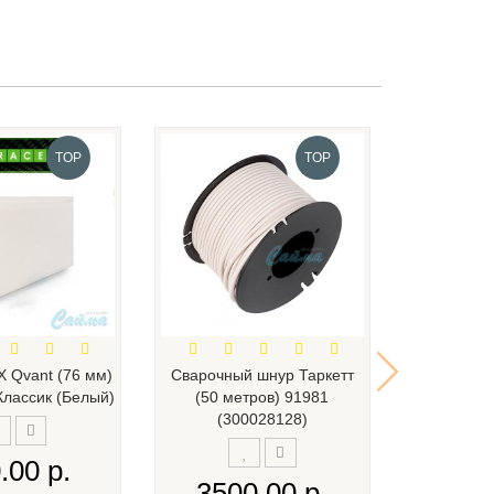
TOP
TOP
Х Qvant (76 мм)
Сварочный шнур Таркетт
Арлок (Arl
Классик (Белый)
(50 метров) 91981
Клей у
(300028128)
мног
прим
.00 р.
3500.00 р.