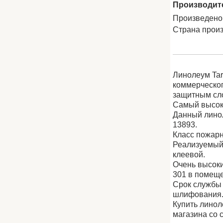
Производит
Произведено
Страна прои
Линолеум Tar
коммерческог
защитным сло
Самый высоки
Данный линол
13893.
Класс пожарн
Реализуемый 
клеевой.
Очень высоки
301 в помещ
Срок службы 
шлифования
Купить линол
магазина со 