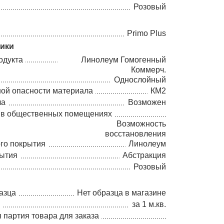
Розовый
Primo Plus
тики
одукта
Линолеум Гомогенный
Коммерч.
Однослойный
ной опасности материала
КМ2
ла
Возможен
 в общественных помещениях
Возможность
восстановления
го покрытия
Линолеум
рытия
Абстракция
Розовый
азца
Нет образца в магазине
а
за 1 м.кв.
партия товара для заказа