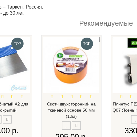
 – Таркетт. Россия.
 до 30 лет.
Рекомендуемые
TOP
TOP
бчатый А2 для
Скотч двухсторонний на
Плинтус ПВ
окрытий
тканевой основе 50 мм
Q07 Ясень 
(10м)
.00 р.
330
295.00 р.