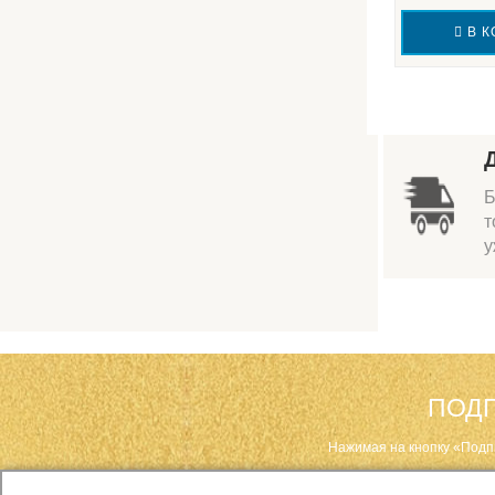
В К
Б
т
у
ПОДП
Нажимая на кнопку «Подп