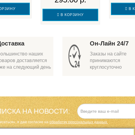
ОРЗИНУ
В 
В КОРЗИНУ
Доставка
Он-Лайн 24/7
ольшинство наших
Заказы на сайте
оваров доставляется
принимаются
же на следующий день
круглосуточно
ИСКА НА НОВОСТИ:
исаться», я даю cогласие на
обработку персональных данных.