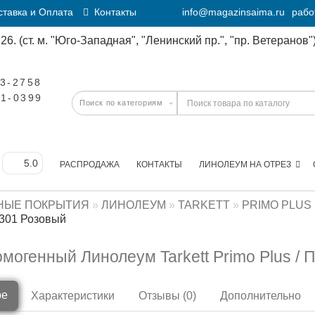
тавка и Оплата
Контакты
info@magazinsaima.ru
рабо
6. (ст. м. "Юго-Западная", "Ленинский пр.", "пр. Ветеранов")
23-2758
11-0399
РАСПРОДАЖА
КОНТАКТЫ
ЛИНОЛЕУМ НА ОТРЕЗ
НЫЕ ПОКРЫТИЯ
ЛИНОЛЕУМ
TARKETT
PRIMO PLUS
301 Розовый
омогенный Линолеум Tarkett Primo Plus /
ре
Характеристики
Отзывы (0)
Дополнительно