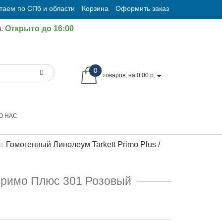
таем по СПб и области
Корзина
Оформить заказ
.
Открыто до 16:00
0
товаров, на 0.00 р.
О НАС
Гомогенный Линолеум Tarkett Primo Plus /
 Примо Плюс 301 Розовый