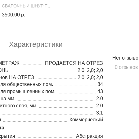
СВАРОЧНЫЙ ШНУР ТАРКЕТТ (50 МЕТРОВ) 91981 (300028128)
3500.00 р.
Характеристики
Нет отзыво
МЕТРАЖ
ПРОДАЕТСЯ НА ОТРЕЗ
0 отзывов
ОНЫ
2,0; 2,0; 2,0
онов НА ОТРЕЗ
2,0; 2,0; 2,0
для общественных пом.
34
 для промышленных пом.
43
на мм.
2.0
тного слоя, мм.
2.0
.
3,1
м
Коммерческий
та
крытия
Абстракция