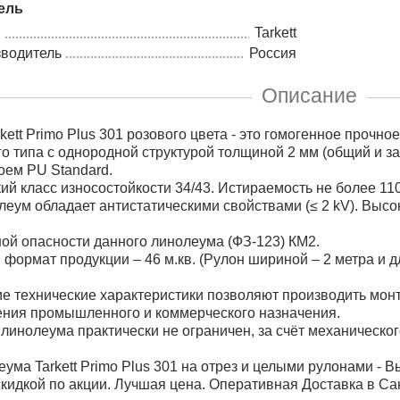
ель
Tarkett
зводитель
Россия
Описание
kett Primo Plus 301 розового цвета - это гомогенное прочн
о типа с однородной структурой толщиной 2 мм (общий и з
ем PU Standard.
й класс износостойкости 34/43. Истираемость не более 11
еум обладает антистатическими свойствами (≤ 2 kV). Выс
ой опасности данного линолеума (ФЗ-123) КМ2.
формат продукции – 46 м.кв. (Рулон шириной – 2 метра и дл
е технические характеристики позволяют производить монта
ения промышленного и коммерческого назначения.
линолеума практически не ограничен, за счёт механическо
.
еума Tarkett Primo Plus 301 на отрез и целыми рулонами - В
скидкой по акции. Лучшая цена. Оперативная Доставка в С