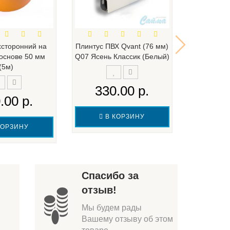
хсторонний на
Плинтус ПВХ Qvant (76 мм)
Плинтус 
 основе 50 мм
Q07 Ясень Классик (Белый)
5012 i 
(5м)
330.00 р.
699
.00 р.
В КОРЗИНУ
В 
КОРЗИНУ
Спасибо за
отзыв!
Мы будем рады
Вашему отзыву об этом