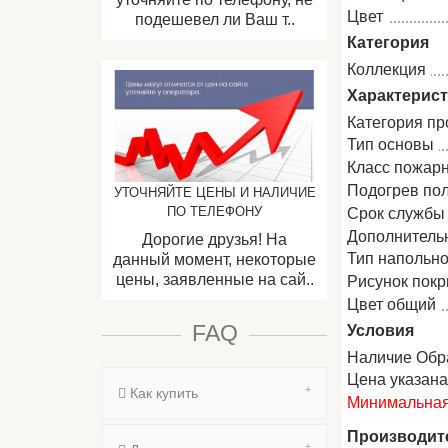
Цвет
подешевел ли Ваш т..
Категория
Коллекция
Характерис
Категория пр
Тип основы
Класс пожар
Подогрев по
УТОЧНЯЙТЕ ЦЕНЫ И НАЛИЧИЕ
ПО ТЕЛЕФОНУ
Срок службы
Дополнитель
Дорогие друзья! На
Тип напольно
данный момент, некоторые
цены, заявленные на сай..
Рисунок пок
Цвет общий
FAQ
Условия
Наличие Обр
Цена указан
Как купить
Минимальная 
Производит