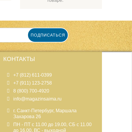
товаре.
ПОДПИСАТЬСЯ
КОНТАКТЫ
+7 (812) 611-0399
+7 (911) 123-2758
8 (800) 700-4920
info@magazinsaima.ru
г. Санкт-Петербург, Маршала
Захарова 26
ПН - ПТ с 11.00 до 19.00, СБ с 11.00
до 16.00, ВС - выходной