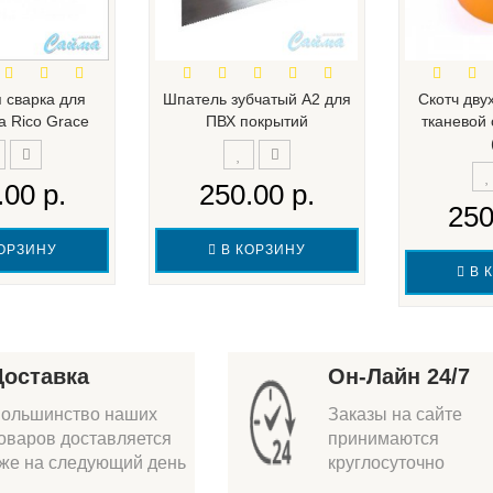
 сварка для
Шпатель зубчатый А2 для
Скотч дву
 Rico Grace
ПВХ покрытий
тканевой
.00 р.
250.00 р.
250
ОРЗИНУ
В КОРЗИНУ
В 
Доставка
Он-Лайн 24/7
ольшинство наших
Заказы на сайте
оваров доставляется
принимаются
же на следующий день
круглосуточно