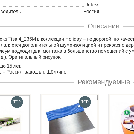
Juteks
зводитель
Россия
Описание
eks Tisa 4_236M в коллекции Holiday – не дорогой, но каче
 является дополнительной шумоизоляцией и прекрасно держ
еум подходит для монтажа в большинство помещений с ум
.д.). Оригинальный рисунок.
до 15 лет
.
о
–
Россия
,
завод
в
г
.
Щёлкино
.
Рекомендуемые
TOP
TOP