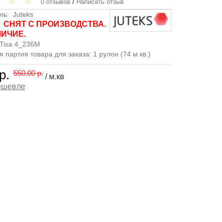
/
0 отзывов
Написать отзыв
ль:
Juteks
СНЯТ С ПРОИЗВОДСТВА.
:
ЛИЧИЕ.
Tisa 4_236M
партия товара для заказа: 1 рулон (74 м кв.)
р.
550.00 р.
/ м.кв
ешевле