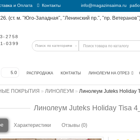
тавка и Оплата
Контакты
info@magazinsaima.ru
рабо
6. (ст. м. "Юго-Западная", "Ленинский пр.", "пр. Ветеранов")
23-2758
11-0399
РАСПРОДАЖА
КОНТАКТЫ
ЛИНОЛЕУМ НА ОТРЕЗ
НЫЕ ПОКРЫТИЯ
ЛИНОЛЕУМ
Линолеум Juteks Holiday 
Линолеум Juteks Holiday Tisa 
ре
Характеристики
Отзывы (0)