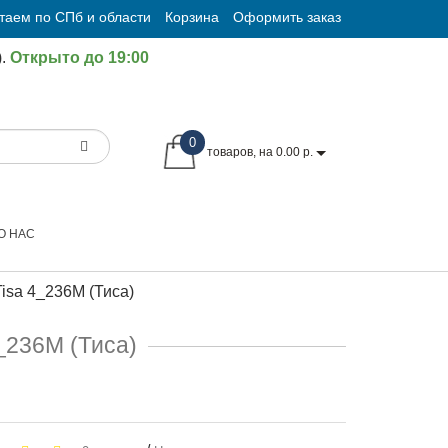
таем по СПб и области
Корзина
Оформить заказ
.
Открыто до 19:00
0
товаров, на 0.00 р.
О НАС
Tisa 4_236M (Тиса)
4_236M (Тиса)