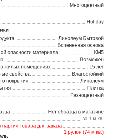
Многоцветный
Holiday
тики
одукта
Линолеум Бытовой
Вспененная основа
ной опасности материала
КМ5
ла
Возможен
 в жилых помещениях
15 лет
ные свойства
Влагостойкий
го покрытия
Линолеум
рытия
Плитка
Разноцветный
азца
Нет образца в магазине
а
за 1 м.кв.
партия товара для заказа
1 рулон (74 м кв.)
ель