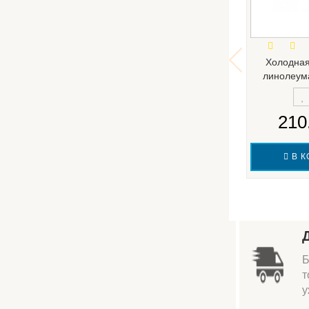
Холодная
линолеума
210
В К
Б
т
у