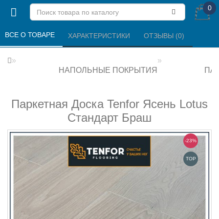
0
ВСЕ О ТОВАРЕ 
ХАРАКТЕРИСТИКИ 
ОТЗЫВЫ (0) 
НАПОЛЬНЫЕ ПОКРЫТИЯ
ПА
Паркетная Доска Tenfor Ясень Lotus
Стандарт Браш
-23%
TOP