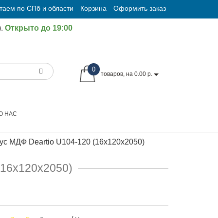
таем по СПб и области
Корзина
Оформить заказ
.
Открыто до 19:00
0
товаров, на 0.00 р.
О НАС
ус МДФ Deartio U104-120 (16х120х2050)
(16х120х2050)