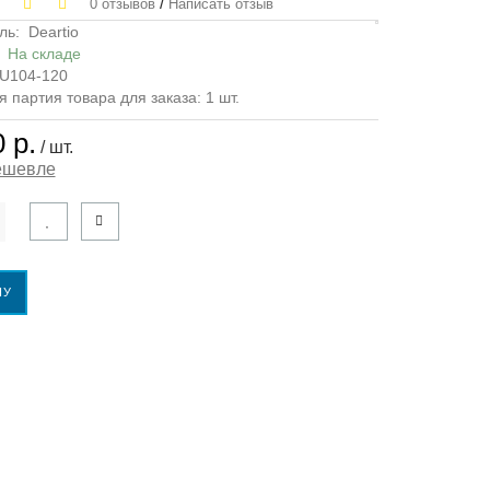
/
0 отзывов
Написать отзыв
ль:
Deartio
:
На складе
U104-120
партия товара для заказа: 1 шт.
 р.
/ шт.
ешевле
НУ