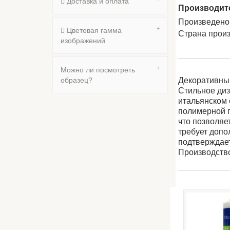
Доставка и оплата
Производит
Произведено
Цветовая гамма
Страна прои
изображений
Можно ли посмотреть
Декоративный
образец?
Стильное диз
итальянском 
полимерной п
что позволяе
требует допо
подтверждает
Производство