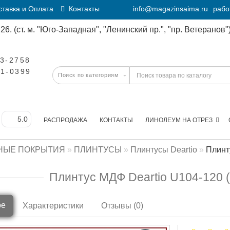
тавка и Оплата
Контакты
info@magazinsaima.ru
рабо
6. (ст. м. "Юго-Западная", "Ленинский пр.", "пр. Ветеранов")
23-2758
11-0399
РАСПРОДАЖА
КОНТАКТЫ
ЛИНОЛЕУМ НА ОТРЕЗ
НЫЕ ПОКРЫТИЯ
ПЛИНТУСЫ
Плинтусы Deartio
Плинт
Плинтус МДФ Deartio U104-120 
ре
Характеристики
Отзывы (0)