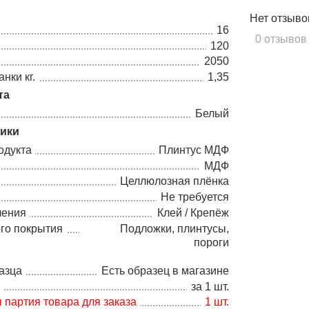
Нет отзыво
16
0 отзывов
120
2050
нки кг.
1,35
та
Белый
тики
одукта
Плинтус МДФ
МДФ
Целлюлозная плёнка
Не требуется
ления
Клей / Крепёж
го покрытия
Подложки, плинтусы,
пороги
азца
Есть образец в магазине
а
за 1 шт.
партия товара для заказа
1 шт.