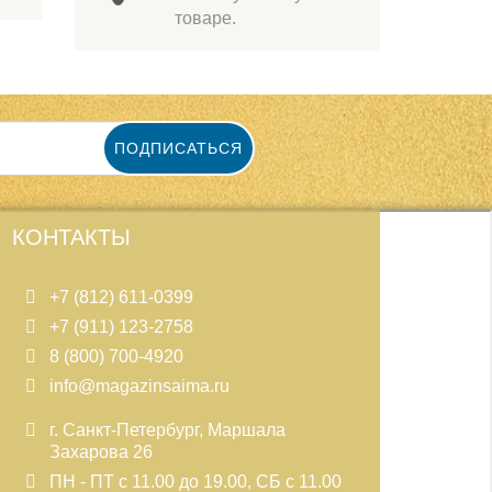
товаре.
ПОДПИСАТЬСЯ
КОНТАКТЫ
+7 (812) 611-0399
+7 (911) 123-2758
8 (800) 700-4920
info@magazinsaima.ru
г. Санкт-Петербург, Маршала
Захарова 26
ПН - ПТ с 11.00 до 19.00, СБ с 11.00