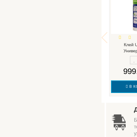
Клей 
Униве
999
В К
Б
т
у