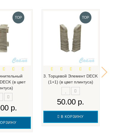
TOP
TOP
динительный
3. Торцевой Элемент DECK
Линол
DECK (в цвет
(1+1) (в цвет плинтуса)
Philosophy
интуса)
50.00 р.
797
.00 р.
89
В КОРЗИНУ
В 
КОРЗИНУ