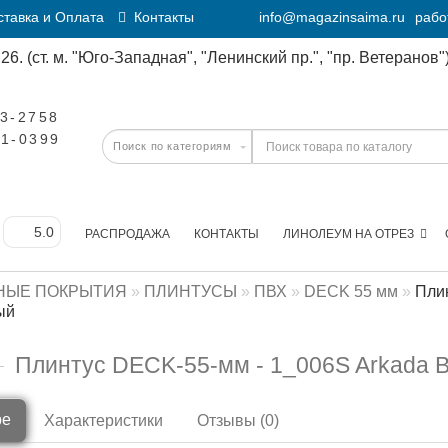
тавка и Оплата
Контакты
info@magazinsaima.ru
рабо
6. (ст. м. "Юго-Западная", "Ленинский пр.", "пр. Ветеранов")
23-2758
11-0399
РАСПРОДАЖА
КОНТАКТЫ
ЛИНОЛЕУМ НА ОТРЕЗ
НЫЕ ПОКРЫТИЯ
ПЛИНТУСЫ
ПВХ
DECK 55 мм
Плин
ый
Плинтус DECK-55-мм - 1_006S Arkada B
ре
Характеристики
Отзывы (0)