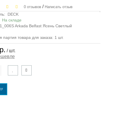
/
0 отзывов
Написать отзыв
ль:
DECK
:
На складе
1_006S Arkada Belfast Ясень Светлый
партия товара для заказа: 1 шт.
р.
/ шт.
ешевле
НУ