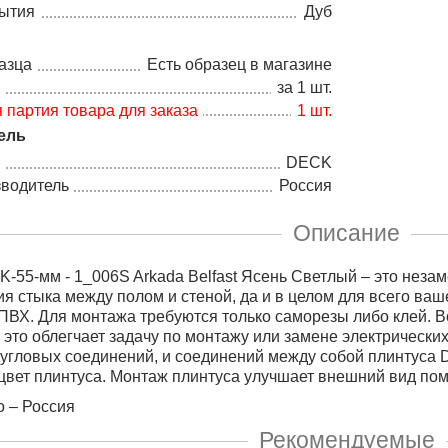
рытия
Дуб
азца
Есть образец в магазине
а
за 1 шт.
партия товара для заказа
1 шт.
ель
DECK
зводитель
Россия
Описание
-55-мм - 1_006S Arkada Belfast Ясень Светлый – это нез
я стыка между полом и стеной, да и в целом для всего ваш
ПВХ. Для монтажа требуются только саморезы либо клей. 
, это облегчает задачу по монтажу или замене электрически
 угловых соединений, и соединений между собой плинтуса
цвет плинтуса. Монтаж плинтуса улучшает внешний вид поме
 – Россия
Рекомендуемые