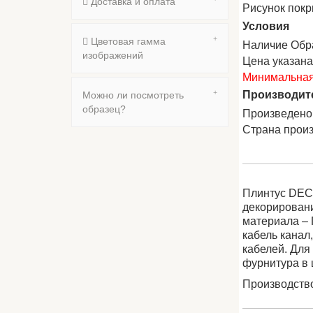
Доставка и оплата
Рисунок пок
Условия
Цветовая гамма
Наличие Обр
изображений
Цена указан
Минимальная 
Производит
Можно ли посмотреть
образец?
Произведено
Страна прои
Плинтус DECK
декорировани
материала – 
кабель канал
кабелей. Для
фурнитура в 
Производство