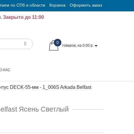
таем по СПб и области
Корзина
Оформить заказ
.
Закрыто до 11:00
0
товаров, на 0.00 р.
О НАС
тус DECK-55-мм - 1_006S Arkada Belfast
elfast Ясень Светлый