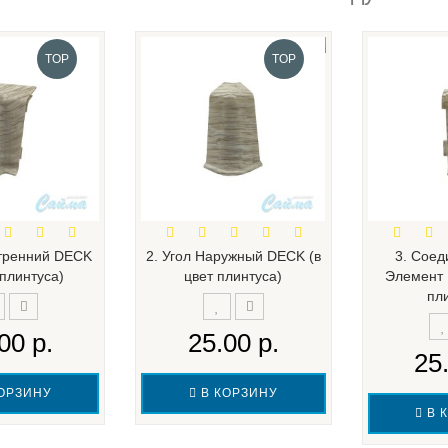
TOP
TOP
утренний DECK
2. Угол Наружный DECK (в
3. Сое
 плинтуса)
цвет плинтуса)
Элемент 
пл
00 р.
25.00 р.
25
ОРЗИНУ
В КОРЗИНУ
В 