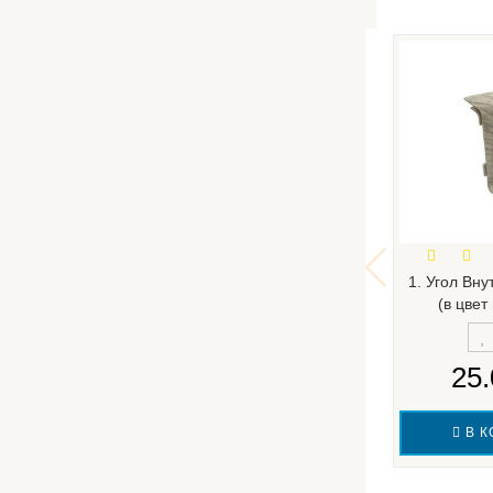
1. Угол Вн
(в цвет
25.
В К