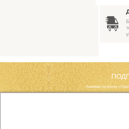
Б
т
у
ПОДП
Нажимая на кнопку «Подп