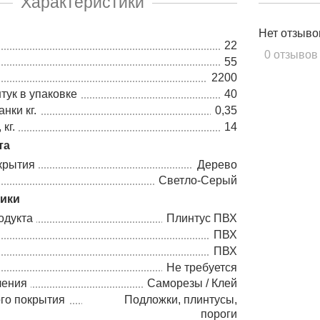
Характеристики
Нет отзыво
22
0 отзывов
55
2200
тук в упаковке
40
нки кг.
0,35
кг.
14
та
крытия
Дерево
Светло-Серый
тики
одукта
Плинтус ПВХ
ПВХ
ПВХ
Не требуется
ления
Саморезы / Клей
го покрытия
Подложки, плинтусы,
пороги