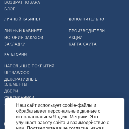
ВОЗВРАТ ТОВАРА
БЛОГ
ЛИЧНЫЙ КАБИНЕТ
ДОПОЛНИТЕЛЬНО
ЛИЧНЫЙ КАБИНЕТ
ПРОИЗВОДИТЕЛИ
ИСТОРИЯ ЗАКАЗОВ
АКЦИИ
ЗАКЛАДКИ
КАРТА САЙТА
КАТЕГОРИИ
НАПОЛЬНЫЕ ПОКРЫТИЯ
ULTRAWOOD
ДЕКОРАТИВНЫЕ
ЭЛЕМЕНТЫ
ДВЕРИ
СВЕТИЛЬНИКИ
СТРОЙТОВАРЫ
Наш сайт использует cookie-файлы и
обрабатывает персональные данные с
НАШ МАГАЗИН В СОЦСЕТЯХ
использованием Яндекс Метрики. Это
улучшает работу сайта и взаимодействие с
ним. Подтвердите ваше согласие, нажав