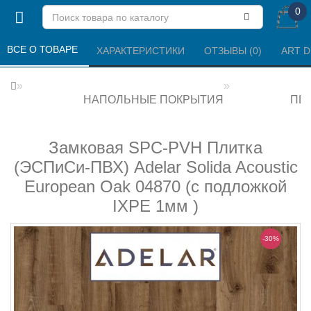
0
ВСЕ О ТОВАРЕ 
ХАРАКТЕРИСТИКИ 
ОТЗЫВЫ (0) 
ART 
НАПОЛЬНЫЕ ПОКРЫТИЯ
ПВХ
Замковая SPC-PVH Плитка
(ЭСПиСи-ПВХ) Adelar Solida Acoustic
European Oak 04870 (с подложкой
IXPE 1мм )
-30%