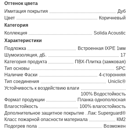
Оттенок цвета
Имитация покрытия
Дуб
Цвет
Коричневый
Категория
Коллекция
Solida Acoustic
Характеристики
Подложка
Встроенная IXPE 1мм
Шумоизоляция, дБ.
17
Категория продукта
ПВХ-Плитка (замковая)
Тип основы
SPC
Наличие Фаски
4-сторонняя
Тип соединения
Uniclic®
Устойчивость к воздействию влаги
100% Водостойкость
Формат продукции
Планка однополосная
Влагостойкость
100% влагостойкость
Дополнительное защитное покрытие
Лак: Superguard®
Класс пожарной опасности материала
КМ2
Подогрев пола
Возможен