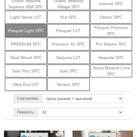
Grand Sequoia
Grand Sequoia
Intense SPC
Superior ABA SPC
Village SPC
Light Stone LVT
Nut SPC
Ottimo SPC
Parquet Premium
Parquet Light SPC
Parquet LVT
SPC
PREMIUM SPC
Premium XL SPC
Pro Nature SPC
Real Wood SPC
Sequoia LVT
Sequoia SPC
Stone Mineral Core
Solo Plus SPC
Solo SPC
SPC
Ultra Eco LVT
Verano SPC
Сортировка:
Показать: