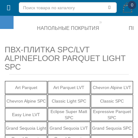
0
НАПОЛЬНЫЕ ПОКРЫТИЯ
ПВХ
ПВХ-ПЛИТКА SPC/LVT
ALPINEFLOOR PARQUET LIGHT
SPC
Art Parquet
Art Parquet LVT
Chevron Alpine LVT
Chevron Alpine SPC
Classic Light SPC
Classic SPC
Eclipse Super Matt
Expressive Parquet
Easy Line LVT
SPC
SPC
Grand Sequoia Light
Grand Sequoia LVT
Grand Sequoia SPC