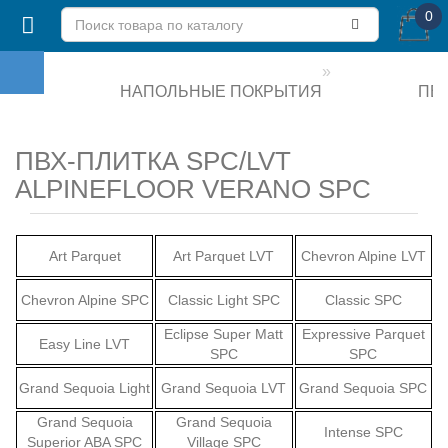
0
НАПОЛЬНЫЕ ПОКРЫТИЯ
ПВХ
ПВХ-ПЛИТКА SPC/LVT
ALPINEFLOOR VERANO SPC
Art Parquet
Art Parquet LVT
Chevron Alpine LVT
Chevron Alpine SPC
Classic Light SPC
Classic SPC
Eclipse Super Matt
Expressive Parquet
Easy Line LVT
SPC
SPC
Grand Sequoia Light
Grand Sequoia LVT
Grand Sequoia SPC
Grand Sequoia
Grand Sequoia
Intense SPC
Superior ABA SPC
Village SPC