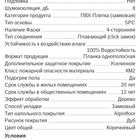
Подложка
Нет
Шумоизоляция, дБ.
8
Категория продукта
ПВХ-Плитка (замковая)
Тип основы
SPC
Наличие Фаски
4-сторонняя
Тип соединения
Плавающий (click замок)
Устойчивость к воздействию влаги
100% Водостойкость
Формат продукции
Планка однополосная
Дополнительное защитное покрытие
Усилинное
Класс пожарной опасности материала
КМ2
Подогрев пола
Да
Срок службы в жилых помещениях
20 лет
Срок службы в общественных помещениях
12 лет
Эффект обработки
Дерево
Способ укладки
Замковый
Тип напольного покрытия
Alpinfloor
Рисунок покрытия
Дуб
Цвет общий
Коричневый
Условия