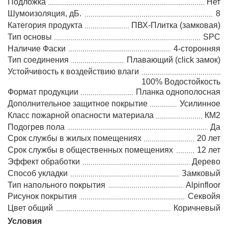
Подложка
Нет
Шумоизоляция, дБ.
8
Категория продукта
ПВХ-Плитка (замковая)
Тип основы
SPC
Наличие Фаски
4-сторонняя
Тип соединения
Плавающий (click замок)
Устойчивость к воздействию влаги
100% Водостойкость
Формат продукции
Планка однополосная
Дополнительное защитное покрытие
Усилинное
Класс пожарной опасности материала
КМ2
Подогрев пола
Да
Срок службы в жилых помещениях
20 лет
Срок службы в общественных помещениях
12 лет
Эффект обработки
Дерево
Способ укладки
Замковый
Тип напольного покрытия
Alpinfloor
Рисунок покрытия
Секвойя
Цвет общий
Коричневый
Условия