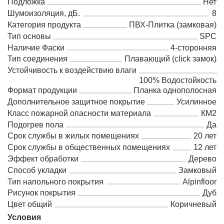
Подложка
Нет
Шумоизоляция, дБ.
8
Категория продукта
ПВХ-Плитка (замковая)
Тип основы
SPC
Наличие Фаски
4-сторонняя
Тип соединения
Плавающий (click замок)
Устойчивость к воздействию влаги
100% Водостойкость
Формат продукции
Планка однополосная
Дополнительное защитное покрытие
Усилинное
Класс пожарной опасности материала
КМ2
Подогрев пола
Да
Срок службы в жилых помещениях
20 лет
Срок службы в общественных помещениях
12 лет
Эффект обработки
Дерево
Способ укладки
Замковый
Тип напольного покрытия
Alpinfloor
Рисунок покрытия
Дуб
Цвет общий
Коричневый
Условия