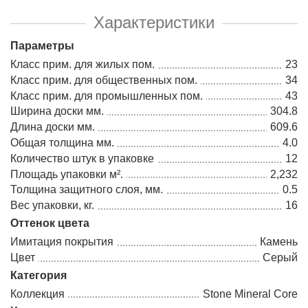
Характеристики
Параметры
Класс прим. для жилых пом.
23
Класс прим. для общественных пом.
34
Класс прим. для промышленных пом.
43
Ширина доски мм.
304.8
Длина доски мм.
609.6
Общая толщина мм.
4.0
Количество штук в упаковке
12
Площадь упаковки м².
2,232
Толщина защитного слоя, мм.
0.5
Вес упаковки, кг.
16
Оттенок цвета
Имитация покрытия
Камень
Цвет
Серый
Категория
Коллекция
Stone Mineral Core