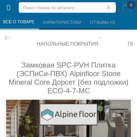
0
ВСЕ О ТОВАРЕ 
ХАРАКТЕРИСТИКИ 
ОТЗЫВЫ (0) 
НАПОЛЬНЫЕ ПОКРЫТИЯ
ПВХ
Замковая SPC-PVH Плитка
(ЭСПиСи-ПВХ) Alpinfloor Stone
Mineral Core Дорсет (без подложки)
ECO-4-7-MC