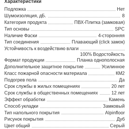
Характеристики
Подложка
Нет
Шумоизоляция, дБ.
8
Категория продукта
ПВХ-Плитка (замковая)
Тип основы
SPC
Наличие Фаски
4-сторонняя
Тип соединения
Плавающий (click замок)
Устойчивость к воздействию влаги
100% Водостойкость
Формат продукции
Планка однополосная
Дополнительное защитное покрытие
Усилинное
Класс пожарной опасности материала
КМ2
Подогрев пола
Да
Срок службы в жилых помещениях
20 лет
Срок службы в общественных помещениях
12 лет
Эффект обработки
Камень
Способ укладки
Замковый
Тип напольного покрытия
Alpinfloor
Рисунок покрытия
Дуб
Цвет общий
Серый