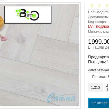
Производите
Доступность
Код товара:
LVT подлож
Минимальная 
1999.00
Нашли д
Предварите
Площадь:
1
Запас на уклад
В КОРЗИ