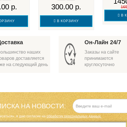
1450
.00 р.
300.00 р.
165
В 
ОРЗИНУ
В КОРЗИНУ
Доставка
Он-Лайн 24/7
ольшинство наших
Заказы на сайте
оваров доставляется
принимаются
же на следующий день
круглосуточно
ИСКА НА НОВОСТИ:
исаться», я даю cогласие на
обработку персональных данных.