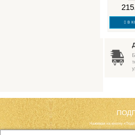
215
В К
Б
т
у
ПОДП
Нажимая на кнопку «Подп