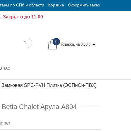
таем по СПб и области
Корзина
Оформить заказ
.
Закрыто до 11:00
0
товаров, на 0.00 р.
О НАС
Замковая SPC-PVH Плитка (ЭСПиСи-ПВХ)
etta Chalet Арула А804
igner