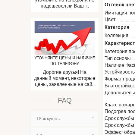
Оттенок цве
подешевел ли Ваш т..
Имитация по
Цвет
Категория
Коллекция
Характерис
Категория пр
Тип основы
УТОЧНЯЙТЕ ЦЕНЫ И НАЛИЧИЕ
ПО ТЕЛЕФОНУ
Наличие Фас
Устойчивость
Дорогие друзья! На
данный момент, некоторые
Формат прод
цены, заявленные на сай..
Влагостойкос
Дополнитель
FAQ
Класс пожар
Подогрев по
Срок службы
Как купить
Срок службы
Эффект обра