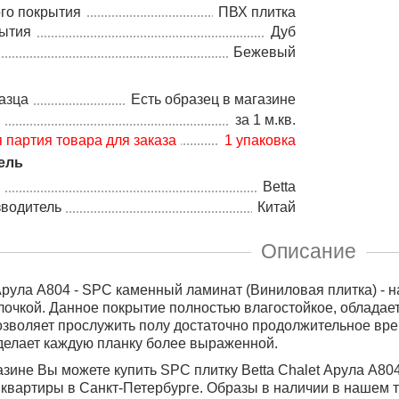
го покрытия
ПВХ плитка
рытия
Дуб
Бежевый
азца
Есть образец в магазине
а
за 1 м.кв.
партия товара для заказа
1 упаковка
ель
Betta
зводитель
Китай
Описание
 Арула А804 - SPC каменный ламинат (Виниловая плитка) - 
лочкой. Данное покрытие полностью влагостойкое, обладае
позволяет прослужить полу достаточно продолжительное вре
делает каждую планку более выраженной.
зине Вы можете купить SPC плитку Betta Chalet Арула А804
 квартиры в Санкт-Петербурге. Образы в наличии в нашем 