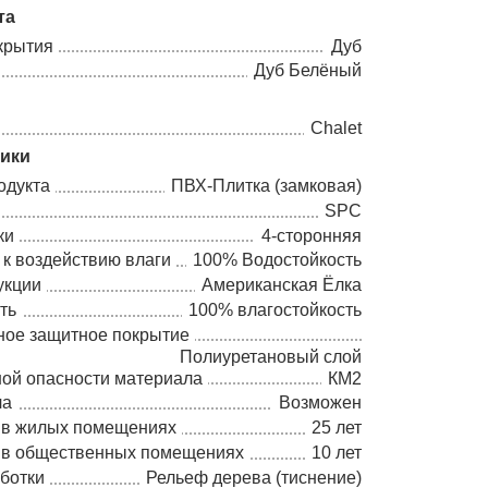
та
крытия
Дуб
Дуб Белёный
Chalet
тики
одукта
ПВХ-Плитка (замковая)
SPC
ки
4-сторонняя
 к воздействию влаги
100% Водостойкость
укции
Американская Ёлка
ть
100% влагостойкость
ное защитное покрытие
Полиуретановый слой
ной опасности материала
КМ2
ла
Возможен
 в жилых помещениях
25 лет
 в общественных помещениях
10 лет
ботки
Рельеф дерева (тиснение)