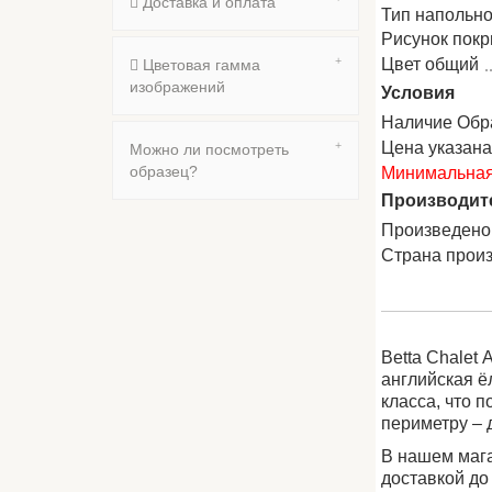
Доставка и оплата
Тип напольно
Рисунок пок
Цвет общий
Цветовая гамма
изображений
Условия
Наличие Обр
Цена указан
Можно ли посмотреть
образец?
Минимальная 
Производит
Произведено
Страна прои
Betta Chalet
английская ё
класса, что 
периметру – 
В нашем мага
доставкой до