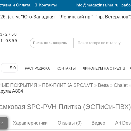
тавка и Оплата
Контакты
info@magazinsaima.ru
рабо
6. (ст. м. "Юго-Западная", "Ленинский пр.", "пр. Ветеранов")
23-2758
11-0399
РАСПРОДАЖА
КОНТАКТЫ
ЛИНОЛЕУМ НА ОТРЕЗ
НЫЕ ПОКРЫТИЯ
ПВХ-ПЛИТКА SPC/LVT
Betta
Chalet
 Арула А804
амковая SPC-PVH Плитка (ЭСПиСи-ПВХ) B
ре
Характеристики
Отзывы (0)
Видео
Art Des