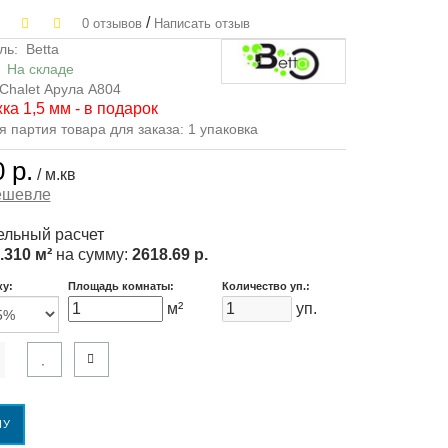
/
0 отзывов
Написать отзыв
ль:
Betta
:
На складе
Chalet Арула А804
ка 1,5 мм - в подарок
партия товара для заказа: 1 упаковка
 р.
/ м.кв
ешевле
льный расчет
.310 м²
на сумму:
2618.69 р.
ку:
Площадь комнаты:
Количество уп.:
м²
уп.
НУ