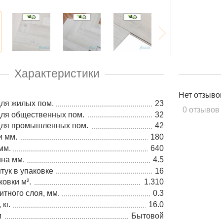
Характеристики
Нет отзыво
для жилых пом.
23
0 отзывов
для общественных пом.
32
 для промышленных пом.
42
и мм.
180
мм.
640
на мм.
4.5
тук в упаковке
16
овки м².
1.310
тного слоя, мм.
0.3
кг.
16.0
м
Бытовой