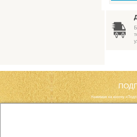
Б
т
у
ПОДП
Нажимая на кнопку «Подп