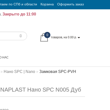
таем по СПб и области
Корзина
Оформить заказ
.
Закрыто до 11:00
0
товаров, на 0.00 р.
О НАС
Нано SPC | Nano
Замковая SPC-PVH
ONAPLAST Нано SPC N005 Дуб
идео