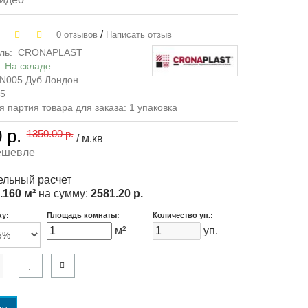
/
0 отзывов
Написать отзыв
ль:
CRONAPLAST
:
На складе
N005 Дуб Лондон
05
партия товара для заказа: 1 упаковка
 р.
1350.00 р.
/ м.кв
ешевле
льный расчет
.160 м²
на сумму:
2581.20 р.
ку:
Площадь комнаты:
Количество уп.:
м²
уп.