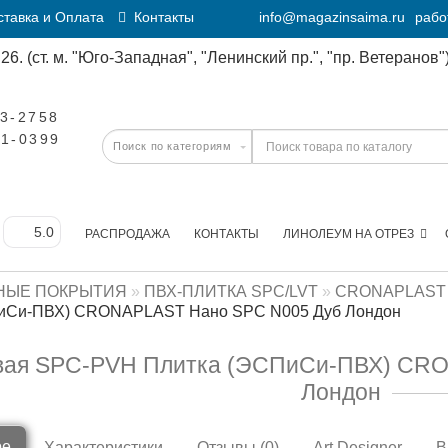
тавка и Оплата
Контакты
info@magazinsaima.ru
рабо
6. (ст. м. "Юго-Западная", "Ленинский пр.", "пр. Ветеранов")
23-2758
11-0399
РАСПРОДАЖА
КОНТАКТЫ
ЛИНОЛЕУМ НА ОТРЕЗ
НЫЕ ПОКРЫТИЯ
ПВХ-ПЛИТКА SPC/LVT
CRONAPLAST
иСи-ПВХ) CRONAPLAST Нано SPC N005 Дуб Лондон
вая SPC-PVH Плитка (ЭСПиСи-ПВХ) CR
Лондон
ре
Характеристики
Отзывы (0)
Art Designer
В