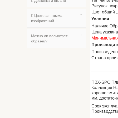
Тип напольно
Доставка и оплата
Рисунок пок
Цвет общий
Цветовая гамма
Условия
изображений
Наличие Обр
Цена указан
Можно ли посмотреть
Минимальная 
образец?
Производит
Произведено
Страна прои
ПВХ-SPC Пли
Коллекция На
хорошо эмити
мм. достаточ
Срок эксплуат
Производство