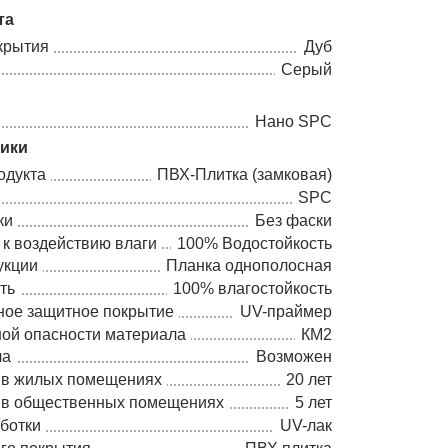
та
крытия
Дуб
Серый
Нано SPC
тики
одукта
ПВХ-Плитка (замковая)
SPC
ки
Без фаски
 к воздействию влаги
100% Водостойкость
укции
Планка однополосная
ть
100% влагостойкость
ное защитное покрытие
UV-праймер
ной опасности материала
КМ2
ла
Возможен
 в жилых помещениях
20 лет
 в общественных помещениях
5 лет
ботки
UV-лак