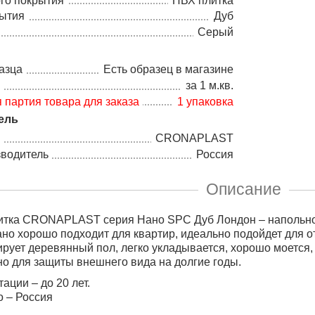
го покрытия
ПВХ плитка
рытия
Дуб
Серый
азца
Есть образец в магазине
а
за 1 м.кв.
партия товара для заказа
1 упаковка
ель
CRONAPLAST
зводитель
Россия
Описание
тка CRONAPLAST серия Нано SPC Дуб Лондон – напольное
но хорошо подходит для квартир, идеально подойдет для от
рует деревянный пол, легко укладывается, хорошо моется,
но для защиты внешнего вида на долгие годы.
ации – до 20 лет.
 – Роcсия