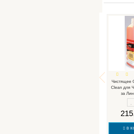
Чистящее С
Clean для 
за Ли
215
В К