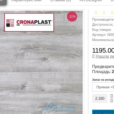
-11%
Производите
Доступность
Код товара:
Артикул: N0
Минимальная 
1195.00
Нашли д
Предварите
Площадь:
2
Запас на уклад