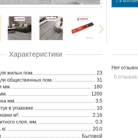
В КОРЗИ
Характеристики
Нет отзыво
для жилых пом.
23
0 отзывов
для общественных пом.
31
и мм.
180
мм.
1200
на мм.
3.5
тук в упаковке
10
овки м².
2.16
тного слоя, мм.
0.3
кг.
20.0
м
Бытовой