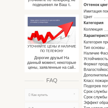
Оттенок цве
подешевел ли Ваш т..
Имитация по
Цвет
Категория
Коллекция
Характерис
Категория пр
УТОЧНЯЙТЕ ЦЕНЫ И НАЛИЧИЕ
Тип основы
ПО ТЕЛЕФОНУ
Наличие Фас
Дорогие друзья! На
Устойчивость
данный момент, некоторые
Формат прод
цены, заявленные на сай..
Влагостойкос
Дополнитель
FAQ
Класс пожар
Подогрев по
Срок службы
Как купить
Срок службы
Эффект обра