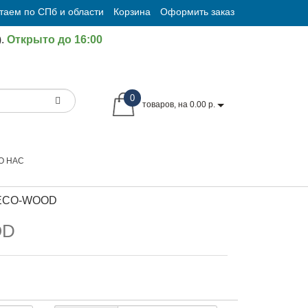
таем по СПб и области
Корзина
Оформить заказ
.
Открыто до 16:00
0
товаров, на 0.00 р.
О НАС
ECO-WOOD
OD