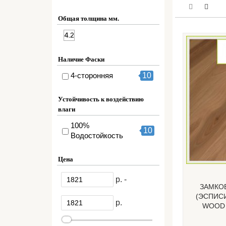
Общая толщина мм.
Наличие Фаски
4-сторонняя
10
Устойчивость к воздействию
влаги
100%
10
Водостойкость
Цена
р. -
ЗАМКО
(ЭСПИСИ
р.
WOOD 