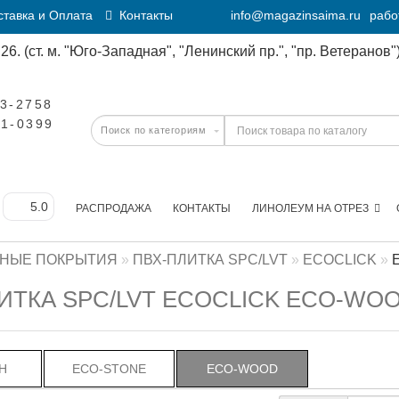
тавка и Оплата
Контакты
info@magazinsaima.ru
рабо
6. (ст. м. "Юго-Западная", "Ленинский пр.", "пр. Ветеранов")
23-2758
11-0399
РАСПРОДАЖА
КОНТАКТЫ
ЛИНОЛЕУМ НА ОТРЕЗ
НЫЕ ПОКРЫТИЯ
ПВХ-ПЛИТКА SPC/LVT
ECOCLICK
ИТКА SPC/LVT ECOCLICK ECO-WO
H
ECO-STONE
ECO-WOOD