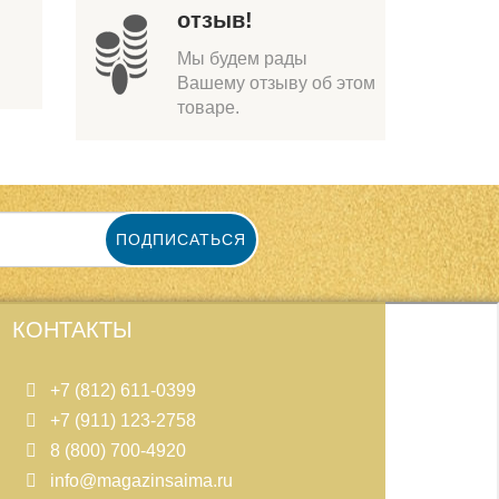
отзыв!
Мы будем рады
Вашему отзыву об этом
товаре.
ПОДПИСАТЬСЯ
КОНТАКТЫ
+7 (812) 611-0399
+7 (911) 123-2758
8 (800) 700-4920
info@magazinsaima.ru