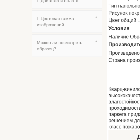
Доставка и оплата
Тип напольно
Рисунок пок
Цветовая гамма
Цвет общий
изображений
Условия
Наличие Обр
Можно ли посмотреть
Производит
образец?
Произведено
Страна прои
Кварц-винилов
высококачест
влагостойкос
проходимость
паркета прид
решением для
класс пожар