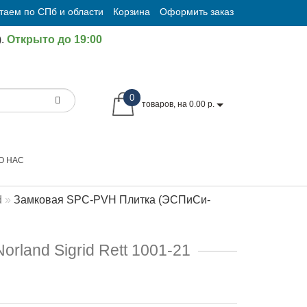
таем по СПб и области
Корзина
Оформить заказ
.
Открыто до 19:00
0
товаров, на 0.00 р.
О НАС
d
Замковая SPC-PVH Плитка (ЭСПиСи-
land Sigrid Rett 1001-21