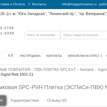
тавка и Оплата
Контакты
info@magazinsaima.ru
рабо
6. (ст. м. "Юго-Западная", "Ленинский пр.", "пр. Ветеранов")
23-2758
11-0399
РАСПРОДАЖА
КОНТАКТЫ
ЛИНОЛЕУМ НА ОТРЕЗ
НЫЕ ПОКРЫТИЯ
ПВХ-ПЛИТКА SPC/LVT
Norland
Sigri
Sigrid Rett 1001-21
мковая SPC-PVH Плитка (ЭСПиСи-ПВХ) Nor
ре
Характеристики
Отзывы (0)