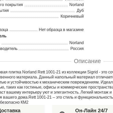
го покрытия
Norland
рытия
Дуб
Коричневый
азца
Нет образца в магазине
ель
Norland
зводитель
Россия
Описание
ая плитка Norland Rett 1001-21 из коллекции Sigrid - это 
венного материала. Данный напольный материал отличаетс
тью и устойчивостью к механическим повреждениям. Идеал
ю, таких как гостиные, офисы и коммерческие пространства
аст вашему интерьеру уют и элегантность. Легкий монтаж и
 вашего дома.Rett 1001-21 – это стиль и функциональност
обезопасно КМ2
Доставка
Он-Лайн 24/7