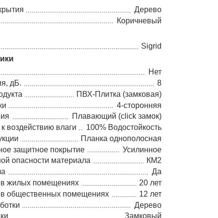
крытия
Дерево
Коричневый
Sigrid
тики
Нет
я, дБ.
8
одукта
ПВХ-Плитка (замковая)
ки
4-сторонняя
ния
Плавающий (click замок)
 к воздействию влаги
100% Водостойкость
укции
Планка однополосная
ное защитное покрытие
Усилинное
ной опасности материала
КМ2
ла
Да
 в жилых помещениях
20 лет
 в общественных помещениях
12 лет
ботки
Дерево
дки
Замковый