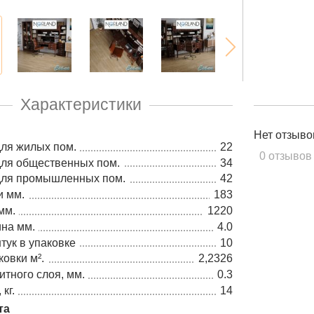
Характеристики
Нет отзыво
для жилых пом.
22
0 отзывов
для общественных пом.
34
 для промышленных пом.
42
и мм.
183
мм.
1220
на мм.
4.0
тук в упаковке
10
овки м².
2,2326
тного слоя, мм.
0.3
кг.
14
та