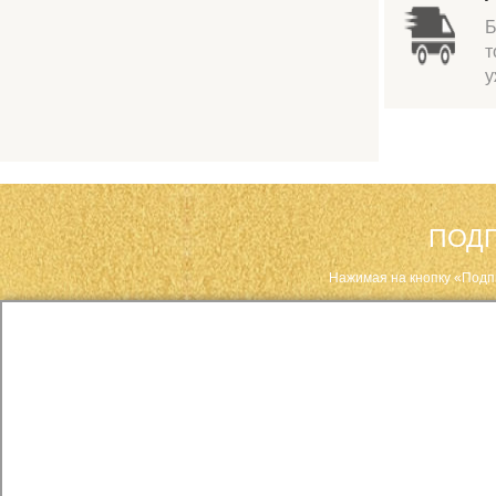
Б
т
у
ПОДП
Нажимая на кнопку «Подп