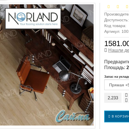
Производите
Доступность
Код товара:
Артикул: 100
1581.00
Нашли д
Предварите
Площадь:
2
Запас на уклад
В КОРЗИ