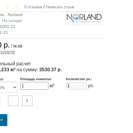
/
0 отзывов
Написать отзыв
ль:
Norland
:
На складе
1001-21
1-21
 р.
/ м.кв
ешевле
льный расчет
.233 м²
на сумму:
3530.37 р.
ку:
Площадь комнаты:
Количество уп.:
м²
уп.
НУ