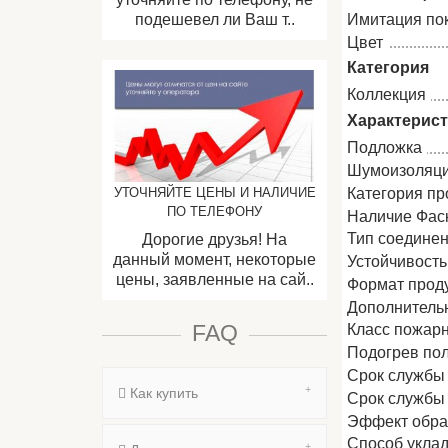
Имитация по
подешевел ли Ваш т..
Цвет
Категория
Коллекция
Характерис
Подложка
Шумоизоляци
Категория пр
УТОЧНЯЙТЕ ЦЕНЫ И НАЛИЧИЕ
ПО ТЕЛЕФОНУ
Наличие Фас
Тип соедине
Дорогие друзья! На
данный момент, некоторые
Устойчивость
цены, заявленные на сай..
Формат прод
Дополнитель
FAQ
Класс пожар
Подогрев по
Срок службы
Как купить
Срок службы
Эффект обра
Способ укла