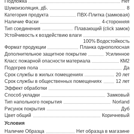
Подложка
Нет
Шумоизоляция, дБ.
8
Категория продукта
ПВХ-Плитка (замковая)
Наличие Фаски
4-сторонняя
Тип соединения
Плавающий (click замок)
Устойчивость к воздействию влаги
100% Водостойкость
Формат продукции
Планка однополосная
Дополнительное защитное покрытие
Усилинное
Класс пожарной опасности материала
КМ2
Подогрев пола
Да
Срок службы в жилых помещениях
20 лет
Срок службы в общественных помещениях
12 лет
Эффект обработки
Способ укладки
Замковый
Тип напольного покрытия
Norland
Рисунок покрытия
Дуб
Цвет общий
Коричневый
Условия
Наличие Образца
Нет образца в магазине