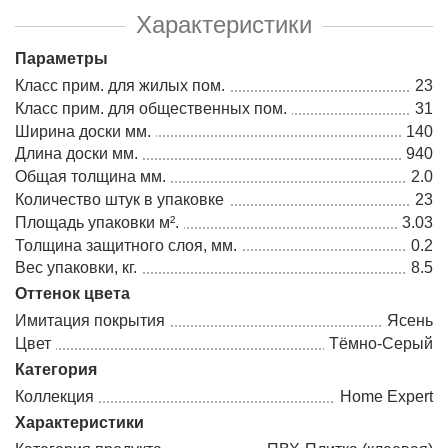
Характеристики
Параметры
Класс прим. для жилых пом.
23
Класс прим. для общественных пом.
31
Ширина доски мм.
140
Длина доски мм.
940
Общая толщина мм.
2.0
Количество штук в упаковке
23
Площадь упаковки м².
3.03
Толщина защитного слоя, мм.
0.2
Вес упаковки, кг.
8.5
Оттенок цвета
Имитация покрытия
Ясень
Цвет
Тёмно-Серый
Категория
Коллекция
Home Expert
Характеристики