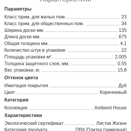
Параметры
Класс прим. для жилых пом.
23
Класс прим. для общественных пом.
34
Ширина доски мм.
135
Длина доски мм.
675
Общая толщина мм.
4.1
Количество штук в упаковке
22
Площадь упаковки м².
2.005
Толщина защитного слоя, мм.
0.55
Вес упаковки, кг.
15.8
Оттенок цвета
Имитация покрытия
Дуб
Цвет
Коричневый
Категория
Коллекция
Ambient House
Характеристики
Экологический сертификат
Листок Жизни
Категория продукта
ПВХ-Плитка (замковая)