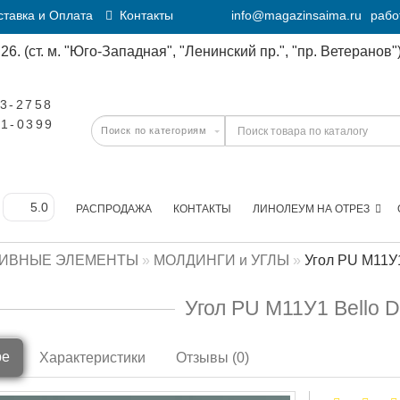
тавка и Оплата
Контакты
info@magazinsaima.ru
рабо
6. (ст. м. "Юго-Западная", "Ленинский пр.", "пр. Ветеранов")
23-2758
11-0399
РАСПРОДАЖА
КОНТАКТЫ
ЛИНОЛЕУМ НА ОТРЕЗ
ТИВНЫЕ ЭЛЕМЕНТЫ
МОЛДИНГИ и УГЛЫ
Угол PU М11У1
Угол PU М11У1 Bello 
ре
Характеристики
Отзывы (0)