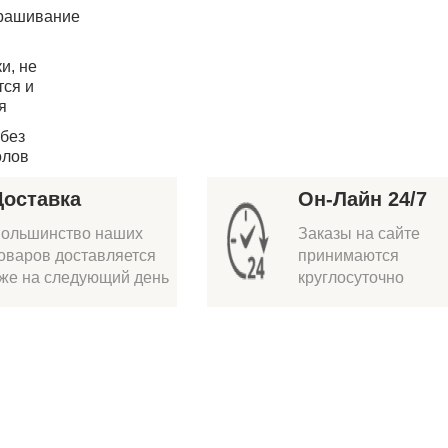
рашивание
и, не
тся и
я
без
олов
Доставка
Он-Лайн 24/7
ольшинство наших
Заказы на сайте
оваров доставляется
принимаются
же на следующий день
круглосуточно