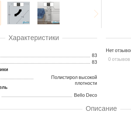
Характеристики
Нет отзыво
83
0 отзывов
83
тики
Полистирол высокой
плотности
ель
Bello Deco
Описание