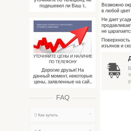
Возможно ок
подешевел ли Ваш т..
в любой цвет
Не дает усадк
продавливае
не царапаетс
Поверхность 
изъянов и ск
УТОЧНЯЙТЕ ЦЕНЫ И НАЛИЧИЕ
ПО ТЕЛЕФОНУ
Б
Дорогие друзья! На
т
данный момент, некоторые
у
цены, заявленные на сай..
FAQ
Как купить