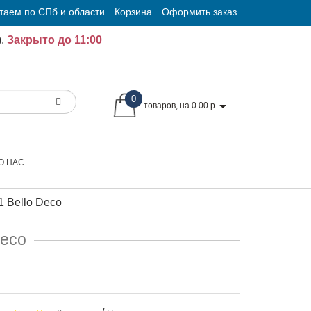
таем по СПб и области
Корзина
Оформить заказ
.
Закрыто до 11:00
0
товаров, на 0.00 р.
О НАС
 Bello Deco
Deco