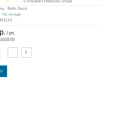
/
0 отзывов
Написать отзыв
ль:
Bello Deco
:
На складе
М11У1
р.
/ уп.
ешевле
НУ