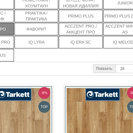
HOMETOWN /
IDYLLE NOVA /
JUNIOR
ХОУМТАУН
НОВАЯ ИДИЛЛИЯ
C /
PRAKTIKA /
PRIMO PLUS
PRIMO PLUS 
ИК
ПРАКТИКА
ACCZENT PRO /
ACCZENT MI
ПРО
ФАВОРИТ
АККЦЕНТ ПРО
AS
 PRO
IQ LYRA
IQ ERA SC
IQ MELOD
LUS
Показать:
-9%
-
TOP
T