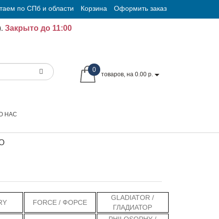
таем по СПб и области
Корзина
Оформить заказ
.
Закрыто до 11:00
0
товаров, на 0.00 р.
О НАС
О
GLADIATOR /
RY
FORCE / ФОРСЕ
ГЛАДИАТОР