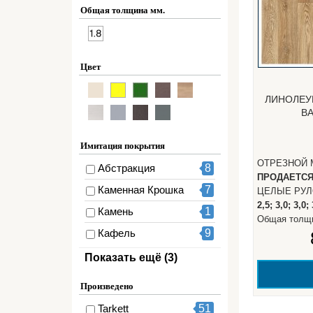
Общая толщина мм.
Цвет
ЛИНОЛЕУ
BA
Имитация покрытия
ОТРЕЗНОЙ 
Абстракция
8
ПРОДАЕТС
Каменная Крошка
7
ЦЕЛЫЕ РУ
2,5; 3,0; 3,0; 
Камень
1
Общая толщ
Кафель
9
Паркетная Доска
23
Показать ещё (3)
Рисунок
2
Произведено
Ткань
1
Tarkett
51