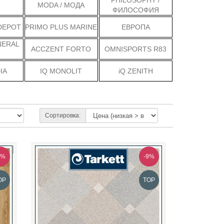
PHILOSOPHY /
MODA / МОДА
ФИЛОСОФИЯ
DEPOT
PRIMO PLUS MARINE
ЕВРОПА
NERAL
ACCZENT FORTO
OMNISPORTS R83
IA
IQ MONOLIT
iQ ZENITH
Сортировка:
9%
-9%
OP
TOP