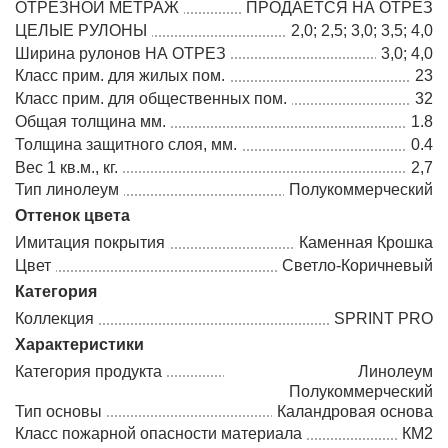
ОТРЕЗНОЙ МЕТРАЖ
ПРОДАЕТСЯ НА ОТРЕЗ
ЦЕЛЫЕ РУЛОНЫ
2,0; 2,5; 3,0; 3,5; 4,0
Ширина рулонов НА ОТРЕЗ
3,0; 4,0
Класс прим. для жилых пом.
23
Класс прим. для общественных пом.
32
Общая толщина мм.
1.8
Толщина защитного слоя, мм.
0.4
Вес 1 кв.м., кг.
2,7
Тип линолеум
Полукоммерческий
Оттенок цвета
Имитация покрытия
Каменная Крошка
Цвет
Светло-Коричневый
Категория
Коллекция
SPRINT PRO
Характеристики
Категория продукта
Линолеум
Полукоммерческий
Тип основы
Каландровая основа
Класс пожарной опасности материала
КМ2