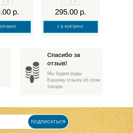
330
.00 р.
295.00 р.
В 
КОРЗИНУ
В КОРЗИНУ
Спасибо за
отзыв!
Мы будем рады
Вашему отзыву об этом
товаре.
ПОДПИСАТЬСЯ