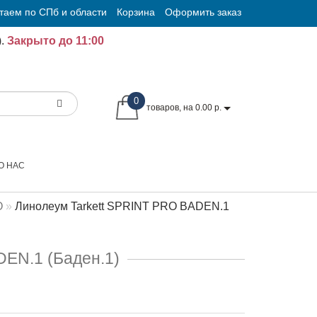
таем по СПб и области
Корзина
Оформить заказ
.
Закрыто до 11:00
0
товаров, на 0.00 р.
О НАС
О
Линолеум Tarkett SPRINT PRO BADEN.1
DEN.1 (Баден.1)