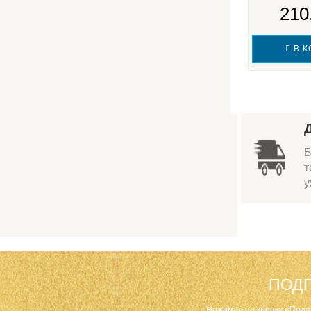
210
В К
Б
т
у
ПОДП
Нажимая на кнопку «Подп