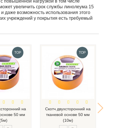
с повышенной нагрузкой в том числе
оможет увеличить срок службы линолеума 15
ь и даже возможность использования этого
аких учреждений у покрытия есть требуемый
TOP
TOP
хсторонний на
Скотч двухсторонний на
Плинтус ПВ
 основе 50 мм
тканевой основе 50 мм
Q07 Ясень 
(5м)
(10м)