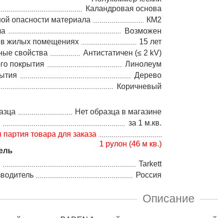
Каландровая основа
ной опасности материала
КМ2
ла
Возможен
 в жилых помещениях
15 лет
ные свойства
Антистатичен (≤ 2 kV)
го покрытия
Линолеум
рытия
Дерево
Коричневый
азца
Нет образца в магазине
а
за 1 м.кв.
партия товара для заказа
1 рулон (46 м кв.)
ель
Tarkett
зводитель
Россия
Описание