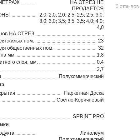
МЕТРАЖ
НА ОТРЕЗ НЕ
0 отзывов
ПРОДАЕТСЯ
ОНЫ
2,0; 2,0; 2,0; 2,5; 2,5; 2,5; 3,0;
3,0; 3,0; 3,5; 3,5; 3,5; 4,0; 4,0;
4,0
онов НА ОТРЕЗ
для жилых пом.
23
для общественных пом.
32
на мм.
1.8
тного слоя, мм.
0.4
.
2,7
м
Полукоммерческий
та
крытия
Паркетная Доска
Светло-Коричневый
SPRINT PRO
тики
одукта
Линолеум
Полукоммерческий