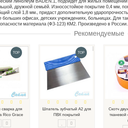
еский линолеум BADEN.1, подойдет для жилых помещений 
льшой, дружной семьёй. Износостойкое покрытие 0,4 мм, п
общий слой 1,8 мм., придаст дополнительную ударопрочност
е больших офисах, детских учреждениях, больницах. Для т
опасности материала (ФЗ-123) КМ2. Произведено в России.
Рекомендуемые
TOP
TOP
 сварка для
Шпатель зубчатый А2 для
Скотч дву
 Rico Grace
ПВХ покрытий
тканевой