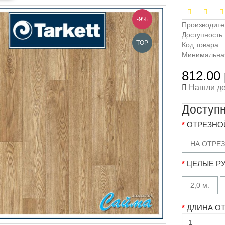
-9%
Производите
Доступность
TOP
Код товара:
Минимальная 
812.00 
Нашли д
Доступ
ОТРЕЗНОЙ
НА ОТРЕЗ
ЦЕЛЫЕ РУ
2,0 м.
ДЛИНА ОТР