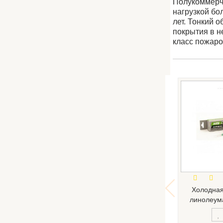
Полукоммерч
нагрузкой бо
лет. Тонкий 
покрытия в н
класс пожаро
Холодная
линолеума