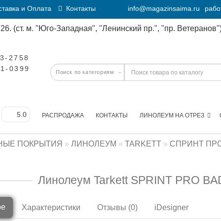
тавка и Оплата
Контакты
info@magazinsaima.ru
рабо
6. (ст. м. "Юго-Западная", "Ленинский пр.", "пр. Ветеранов")
23-2758
11-0399
РАСПРОДАЖА
КОНТАКТЫ
ЛИНОЛЕУМ НА ОТРЕЗ
НЫЕ ПОКРЫТИЯ
ЛИНОЛЕУМ
TARKETT
СПРИНТ ПР
Линолеум Tarkett SPRINT PRO BA
ре
Характеристики
Отзывы (0)
iDesigner