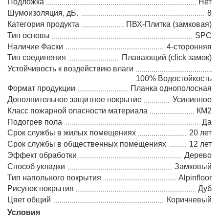
Подложка
Нет
Шумоизоляция, дБ.
8
Категория продукта
ПВХ-Плитка (замковая)
Тип основы
SPC
Наличие Фаски
4-сторонняя
Тип соединения
Плавающий (click замок)
Устойчивость к воздействию влаги
100% Водостойкость
Формат продукции
Планка однополосная
Дополнительное защитное покрытие
Усилинное
Класс пожарной опасности материала
КМ2
Подогрев пола
Да
Срок службы в жилых помещениях
20 лет
Срок службы в общественных помещениях
12 лет
Эффект обработки
Дерево
Способ укладки
Замковый
Тип напольного покрытия
Alpinfloor
Рисунок покрытия
Дуб
Цвет общий
Коричневый
Условия